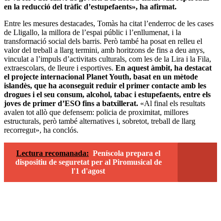
en la reducció del tràfic d’estupefaents», ha afirmat.
Entre les mesures destacades, Tomàs ha citat l’enderroc de les cases
de Lligallo, la millora de l’espai públic i l’enllumenat, i la
transformació social dels barris. Però també ha posat en relleu el
valor del treball a llarg termini, amb horitzons de fins a deu anys,
vinculat a l’impuls d’activitats culturals, com les de la Lira i la Fila,
extraescolars, de lleure i esportives.
En aquest àmbit, ha destacat
el projecte internacional Planet Youth, basat en un mètode
islandès, que ha aconseguit reduir el primer contacte amb les
drogues i el seu consum, alcohol, tabac i estupefaents, entre els
joves de primer d’ESO fins a batxillerat.
«Al final els resultats
avalen tot allò que defensem: policia de proximitat, millores
estructurals, però també alternatives i, sobretot, treball de llarg
recorregut», ha conclós.
Lectura recomanada:
Peníscola prepara el
dispositiu de seguretat per al Piromusical de
l'1 d'agost