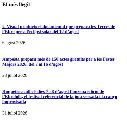
El més llegit
U Visual produeix el documental que prepara les Terres de
l’Ebre per a l’eclipsi solar del 12 d’agost
6 agost 2026
Amposta prepara més de 150 actes gratuïts per a les Festes
Majors 2026, del 7 al 16 d’agost
28 juliol 2026
Roquetes acull els dies 7 i 8 d’agost l’onzena edició de
l’Ebrefolk, el festival referencial de la jota versada i la cançó
improvisada
31 juliol 2026