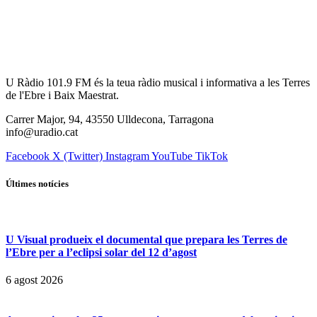
U Ràdio 101.9 FM és la teua ràdio musical i informativa a les Terres
de l'Ebre i Baix Maestrat.
Carrer Major, 94, 43550 Ulldecona, Tarragona
info@uradio.cat
Facebook
X (Twitter)
Instagram
YouTube
TikTok
Últimes notícies
U Visual produeix el documental que prepara les Terres de
l’Ebre per a l’eclipsi solar del 12 d’agost
6 agost 2026