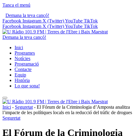
Tanca el menú
Demana la teva cançó!
Facebook
Instagram
X (Twitter)
YouTube
TikTok
Facebook
Instagram
X (Twitter)
YouTube
TikTok
Demana la teva cançó!
Inici
Programes
Notícies
Programació
Contacte
Equip
Història
Lo que sona!
Inici
-
Seguretat
-
El Fórum de la Criminologia d’Amposta analitza
l’impacte de les polítiques locals en la reducció del tràfic de drogues
Seguretat
El Fórum de la Criminologia