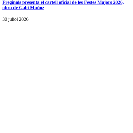
Freginals presenta el cartell oficial de les Festes Majors 2026,
obra de Gabi Muñoz
30 juliol 2026