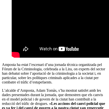
Amposta ha estat l’escenari d’una jornada tècnica organitzada pel
Fórum de la Criminologia, celebrada a la Lira, on experts del sector
han debatut sobre l’aportació de la criminologia a la societat i, en
particular, sobre les polítiques criminals aplicades a la ciutat per
combatre el tràfic d’estupefaents.
L’alcalde d’Amposta, Adam Tomàs, s’ha mostrat satisfet amb les
dades presentades durant la jornada, que demostren que els canvis
en el model policial i de govern de la ciutat han contribuït a la
reducció del tràfic de drogues.
«Les accions del canvi policial que
es va fer i del canvi de govern a la nostra ciutat van repercutir