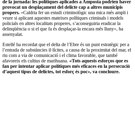
de la jornada: les polítiques aplicades a Amposta podrien haver
provocat un desplaçament del delicte cap a altres municipis
propers.
«Caldria fer un estudi criminològic una mica més ampli i
veure si aplicant aquestes mateixes polítiques criminals i models
policials en altres localitats properes, s’aconseguiria eradicar la
delinqüència o si el que fa és desplaçar-la encara més lluny», ha
assenyalat.
Estellé ha recordat que el delta de l’Ebre és un punt estratègic per a
l’entrada de substàncies il·lícites, a causa de la proximitat del mar, el
riu com a via de comunicació i el clima favorable, que també
afavoreix els cultius de marihuana.
«Tots aquests esforços que es
fan per intentar aplicar polítiques més eficaces en la persecució
d’aquest tipus de delictes, tot esforç és poc», va concloure.