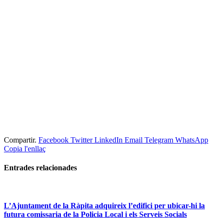
Compartir.
Facebook
Twitter
LinkedIn
Email
Telegram
WhatsApp
Copia l'enllaç
Entrades
relacionades
L’Ajuntament de la Ràpita adquireix l’edifici per ubicar-hi la
futura comissaria de la Policia Local i els Serveis Socials