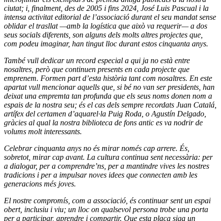
ciutat; i, finalment, des de 2005 i fins 2024, José Luis Pascual i la
intensa activitat editorial de l’associació durant el seu mandat sense
oblidar el trasllat —amb la logística que això va requerir— a dos
seus socials diferents, son alguns dels molts altres projectes que,
com podeu imaginar, han tingut lloc durant estos cinquanta anys.
També vull dedicar un record especial a qui ja no està entre
nosaltres, però que continuen presents en cada projecte que
emprenem. Formen part d’esta història tant com nosaltres. En este
apartat vull mencionar aquells que, si bé no van ser presidents, han
deixat una empremta tan profunda que els seus noms donen nom a
espais de la nostra seu; és el cas dels sempre recordats Juan Catalá,
artífex del certamen d’aquarel·la Puig Roda, o Agustín Delgado,
gràcies al qual la nostra biblioteca de fons antic es va nodrir de
volums molt interessants.
Celebrar cinquanta anys no és mirar només cap arrere. És,
sobretot, mirar cap avant. La cultura continua sent necessària: per
a dialogar, per a comprendre’ns, per a mantindre vives les nostres
tradicions i per a impulsar noves idees que connecten amb les
generacions més joves.
El nostre compromís, com a associació, és continuar sent un espai
obert, inclusiu i viu; un lloc on qualsevol persona trobe una porta
per a participar, aprendre i compartir. Que esta placa siga un