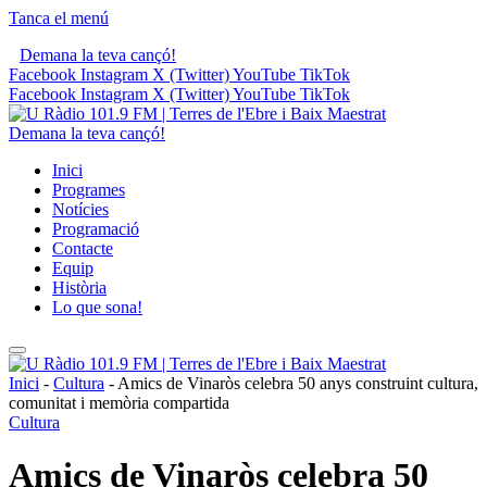
Tanca el menú
Demana la teva cançó!
Facebook
Instagram
X (Twitter)
YouTube
TikTok
Facebook
Instagram
X (Twitter)
YouTube
TikTok
Demana la teva cançó!
Inici
Programes
Notícies
Programació
Contacte
Equip
Història
Lo que sona!
Inici
-
Cultura
-
Amics de Vinaròs celebra 50 anys construint cultura,
comunitat i memòria compartida
Cultura
Amics de Vinaròs celebra 50