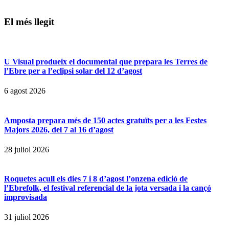
El més llegit
U Visual produeix el documental que prepara les Terres de
l’Ebre per a l’eclipsi solar del 12 d’agost
6 agost 2026
Amposta prepara més de 150 actes gratuïts per a les Festes
Majors 2026, del 7 al 16 d’agost
28 juliol 2026
Roquetes acull els dies 7 i 8 d’agost l’onzena edició de
l’Ebrefolk, el festival referencial de la jota versada i la cançó
improvisada
31 juliol 2026