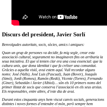
Discurs del president, Javier S
orlí
Benvolgudes autoritats, socis, sòcies, amics i amigues:
Quan un grup de persones va decidir, fa mig segle, crear esta
associació cultural, segurament no imaginaven fins on arribaria la
seua iniciativa. El que sí tenien clar era una cosa essencial: que la
cultura unix, que dona identitat i que fa créixer una comunitat.
Gràcies a aquella visió, avui estem aquí. Vull recordar alguns
noms: José (Valls), José Luis (Pascual), Juan (Bover), Joaquín
(Simó), Jordi (Romeu), Ramón (Redó), Vicente (Torres), Fernando
(Giner), Sebastián i Javier (Albiol)… són els 10 primers noms del
primer llistat de socis que conserva l’associació en els seus arxius.
Els responsables, entre altres, d’este dia de avui.
Durant estos cinquanta anys hem viscut canvis socials, generacions
distintes i noves formes d’entendre el món, però sempre hem