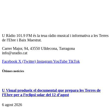
U Ràdio 101.9 FM és la teua ràdio musical i informativa a les Terres
de l'Ebre i Baix Maestrat.
Carrer Major, 94, 43550 Ulldecona, Tarragona
info@uradio.cat
Facebook
X (Twitter)
Instagram
YouTube
TikTok
Últimes notícies
U Visual produeix el documental que prepara les Terres de
l’Ebre per a l’eclipsi solar del 12 d’agost
6 agost 2026