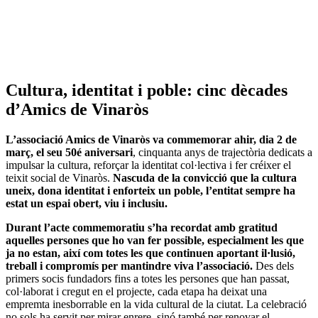
Cultura, identitat i poble: cinc dècades
d’Amics de Vinaròs
L’associació Amics de Vinaròs va commemorar ahir, dia 2 de
març, el seu 50é aniversari
, cinquanta anys de trajectòria dedicats a
impulsar la cultura, reforçar la identitat col·lectiva i fer créixer el
teixit social de Vinaròs.
Nascuda de la convicció que la cultura
uneix, dona identitat i enforteix un poble, l’entitat sempre ha
estat un espai obert, viu i inclusiu.
Durant l’acte commemoratiu s’ha recordat amb gratitud
aquelles persones que ho van fer possible, especialment les que
ja no estan, així com totes les que continuen aportant il·lusió,
treball i compromís per mantindre viva l’associació.
Des dels
primers socis fundadors fins a totes les persones que han passat,
col·laborat i cregut en el projecte, cada etapa ha deixat una
empremta inesborrable en la vida cultural de la ciutat. La celebració
no sols ha servit per mirar enrere, sinó també per renovar el