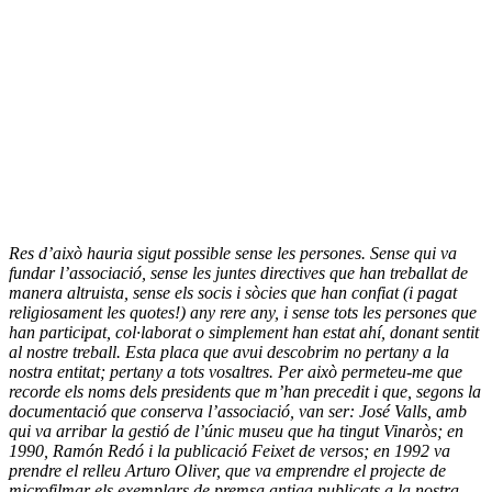
Res d’això hauria sigut possible sense les persones. Sense qui va
fundar l’associació, sense les juntes directives que han treballat de
manera altruista, sense els socis i sòcies que han confiat (i pagat
religiosament les quotes!) any rere any, i sense tots les persones que
han participat, col·laborat o simplement han estat ahí, donant sentit
al nostre treball. Esta placa que avui descobrim no pertany a la
nostra entitat; pertany a tots vosaltres. Per això permeteu-me que
recorde els noms dels presidents que m’han precedit i que, segons la
documentació que conserva l’associació, van ser: José Valls, amb
qui va arribar la gestió de l’únic museu que ha tingut Vinaròs; en
1990, Ramón Redó i la publicació Feixet de versos; en 1992 va
prendre el relleu Arturo Oliver, que va emprendre el projecte de
microfilmar els exemplars de premsa antiga publicats a la nostra