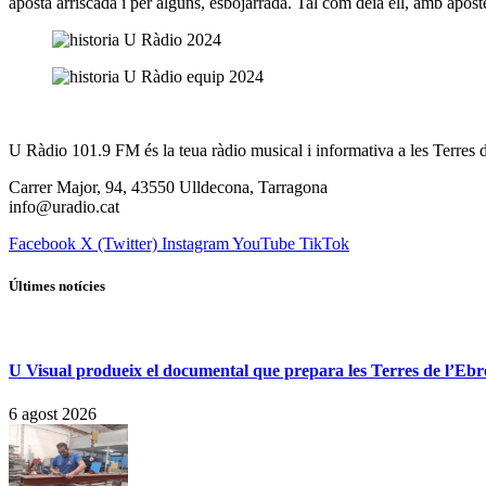
aposta arriscada i per alguns, esbojarrada. Tal com deia ell, amb ap
U Ràdio 101.9 FM és la teua ràdio musical i informativa a les Terres d
Carrer Major, 94, 43550 Ulldecona, Tarragona
info@uradio.cat
Facebook
X (Twitter)
Instagram
YouTube
TikTok
Últimes notícies
U Visual produeix el documental que prepara les Terres de l’Ebre p
6 agost 2026