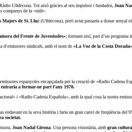
dio Ulldecona. Tot això gràcies al seu impulsor i fundador,
Joan Na
seus companys de la «mili».
s Majors de St. Lluc
(Ulldecona), però aviat passaria a donar senyal el
isora del Frente de Juventudes»
; formant així, part d’un programa i
ena d’emissores sindicals, amb el nom de
«La Voz de la Costa Dorada
es emissores espanyoles encapçalada per la creació de «Radio Cadena Esp
ntraria a formar-ne part l’any 1978.
Nacional» i «Radio Cadena Española», amb la qual cosa la nostra emiss
s endavant en la seva història i faria un gran canvi de freqüència del
a societat.
issora,
Joan Nadal Girona
. Una persona visionària, amb
gran cultura 