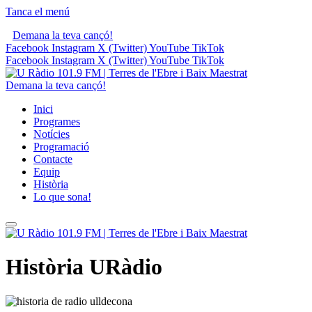
Tanca el menú
Demana la teva cançó!
Facebook
Instagram
X (Twitter)
YouTube
TikTok
Facebook
Instagram
X (Twitter)
YouTube
TikTok
Demana la teva cançó!
Inici
Programes
Notícies
Programació
Contacte
Equip
Història
Lo que sona!
Història URàdio