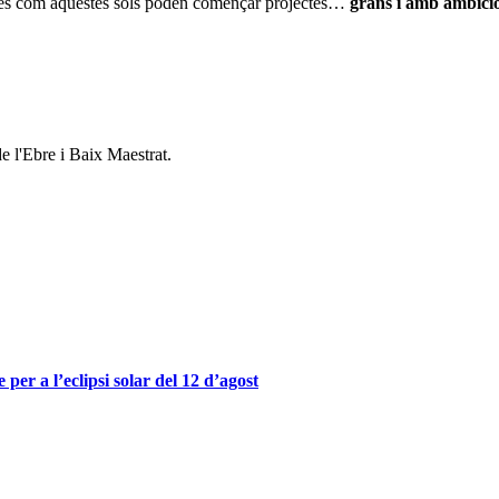
ostes com aquestes sols poden començar projectes…
grans i amb ambici
e l'Ebre i Baix Maestrat.
er a l’eclipsi solar del 12 d’agost