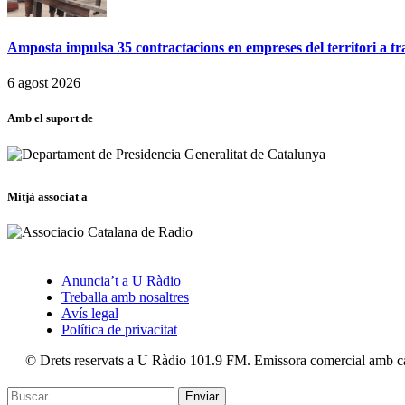
Amposta impulsa 35 contractacions en empreses del territori a t
6 agost 2026
Amb el suport de
Mitjà associat a
Anuncia’t a U Ràdio
Treballa amb nosaltres
Avís legal
Política de privacitat
© Drets reservats a U Ràdio 101.9 FM. Emissora comercial amb car
Enviar