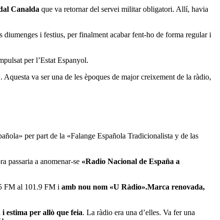
dal Canalda
que va retornar del servei militar obligatori. Allí, havia
s diumenges i festius, per finalment acabar fent-ho de forma regular i
mpulsat per l’Estat Espanyol.
»
. Aquesta va ser una de les èpoques de major creixement de la ràdio,
añola» per part de la «Falange Española Tradicionalista y de las
ora passaria a anomenar-se
«Radio Nacional de España a
 95 FM al 101.9 FM i
amb nou nom «U Ràdio».Marca renovada,
i estima per allò que feia
. La ràdio era una d’elles. Va fer una