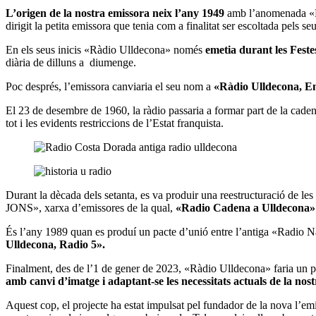
L’origen de la nostra emissora neix l’any 1949
amb l’anomenada «Rà
dirigit la petita emissora que tenia com a finalitat ser escoltada pels 
En els seus inicis «Ràdio Ulldecona» només
emetia durant les Feste
diària de dilluns a diumenge.
Poc després, l’emissora canviaria el seu nom a
«Ràdio Ulldecona, Em
El 23 de desembre de 1960, la ràdio passaria a formar part de la cad
tot i les evidents restriccions de l’Estat franquista.
Durant la dècada dels setanta, es va produir una reestructuració de l
JONS», xarxa d’emissores de la qual,
«Radio Cadena a Ulldecona» e
És l’any 1989 quan es produí un pacte d’unió entre l’antiga «Radio 
Ulldecona, Radio 5».
Finalment, des de l’1 de gener de 2023, «Ràdio Ulldecona» faria un pa
amb canvi d’imatge i adaptant-se les necessitats actuals de la nostr
Aquest cop, el projecte ha estat impulsat pel fundador de la nova l’em