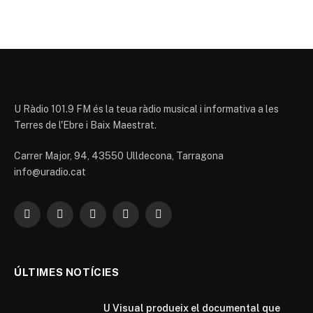
U Ràdio 101.9 FM és la teua ràdio musical i informativa a les
Terres de l'Ebre i Baix Maestrat.
Carrer Major, 94, 43550 Ulldecona, Tarragona
info@uradio.cat
Facebook
X
Instagram
YouTube
TikTok
(Twitter)
ÚLTIMES NOTÍCIES
U Visual produeix el documental que