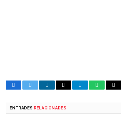
Facebook
Twitter
LinkedIn
Email
Telegram
WhatsApp
Copia
l'enlla
ENTRADES
RELACIONADES