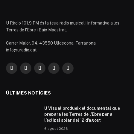
U Ràdio 101.9 FM és la teua ràdio musical i informativa a les
Terres de l'Ebre i Baix Maestrat.
Carrer Major, 94, 43550 Ulldecona, Tarragona
info@uradio.cat
Facebook
X
Instagram
YouTube
TikTok
(Twitter)
ÚLTIMES NOTÍCIES
U Visual produeix el documental que
prepara les Terres de l’Ebre per a
l’eclipsi solar del 12 d’agost
6 agost 2026