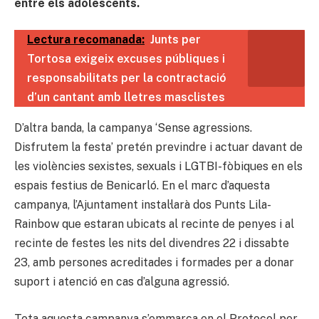
entre els adolescents.
Lectura recomanada:
Junts per
Tortosa exigeix excuses públiques i
responsabilitats per la contractació
d’un cantant amb lletres masclistes
D’altra banda, la campanya ‘Sense agressions.
Disfrutem la festa’ pretén previndre i actuar davant de
les violències sexistes, sexuals i LGTBI-fòbiques en els
espais festius de Benicarló. En el marc d’aquesta
campanya, l’Ajuntament instal·larà dos Punts Lila-
Rainbow que estaran ubicats al recinte de penyes i al
recinte de festes les nits del divendres 22 i dissabte
23, amb persones acreditades i formades per a donar
suport i atenció en cas d’alguna agressió.
Tota aquesta campanya s’emmarca en el Protocol per