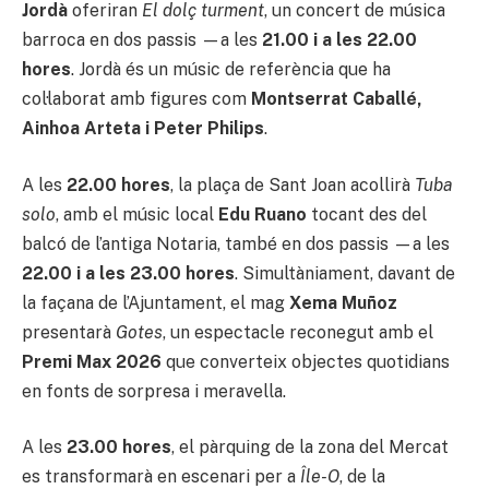
Jordà
oferiran
El dolç turment
, un concert de música
barroca en dos passis —a les
21.00 i a les 22.00
hores
. Jordà és un músic de referència que ha
col·laborat amb figures com
Montserrat Caballé,
Ainhoa Arteta i Peter Philips
.
A les
22.00 hores
, la plaça de Sant Joan acollirà
Tuba
solo
, amb el músic local
Edu Ruano
tocant des del
balcó de l’antiga Notaria, també en dos passis —a les
22.00 i a les 23.00 hores
. Simultàniament, davant de
la façana de l’Ajuntament, el mag
Xema Muñoz
presentarà
Gotes
, un espectacle reconegut amb el
Premi Max 2026
que converteix objectes quotidians
en fonts de sorpresa i meravella.
A les
23.00 hores
, el pàrquing de la zona del Mercat
es transformarà en escenari per a
Île-O
, de la