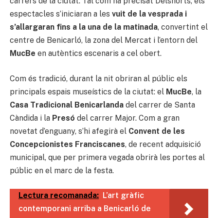
carrers de la ciutat. Tal com ha precisat Delshorts, els
espectacles s’iniciaran a les
vuit de la vesprada i
s’allargaran fins a la una de la matinada
, convertint el
centre de Benicarló, la zona del Mercat i l’entorn del
MucBe
en autèntics escenaris a cel obert.
Com és tradició, durant la nit obriran al públic els
principals espais museístics de la ciutat: el
MucBe
, la
Casa Tradicional Benicarlanda
del carrer de Santa
Càndida i la
Presó
del carrer Major. Com a gran
novetat d’enguany, s’hi afegirà el
Convent de les
Concepcionistes Franciscanes
, de recent adquisició
municipal, que per primera vegada obrirà les portes al
públic en el marc de la festa.
Lectura recomanada:
L’art gràfic
contemporani arriba a Benicarló de