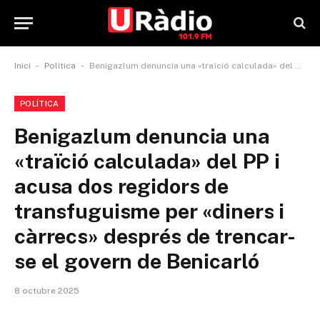
-
-
Inici
Política
Benigazlum denuncia una «traïció calculada» del PP i acusa dos regidors de transfuguisme per «diners i càrrecs» després de trencar-se el govern de Benicarló
POLÍTICA
Benigazlum denuncia una
«traïció calculada» del PP i
acusa dos regidors de
transfuguisme per «diners i
càrrecs» després de trencar-
se el govern de Benicarló
8 octubre 2025