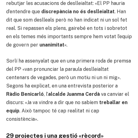
rebutjar les acusacions de deslleialtat: «El PP hauria
d’entendre que
discrepància no és deslleialtat
. Han
dit que som deslleals però no han indicat ni un sol fet
real. Si repassen els plens, gairebé en tots i sobretot
en els temes més importants sempre hem votat l’equip
de govern per
unanimitat
«.
Sorlí ha assenyalat que en una primera roda de premsa
del PP «van pronunciar la paraula deslleialtat
centenars de vegades, però un motiu ni un ni mig».
Segons ha explicat, en una entrevista posterior a
Ràdio Benicarló
, l’
alcalde Juanma Cerdà
va canviar el
discurs: «Ja va vindre a dir que no sabíem
treballar en
equip
. Això tampoc té cap realitat ni cap
consistència».
29 projectes i una gestió «rècord»