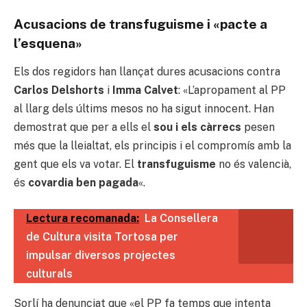
Acusacions de transfuguisme i «pacte a
l’esquena»
Els dos regidors han llançat dures acusacions contra
Carlos Delshorts
i
Imma Calvet
: «L’apropament al PP
al llarg dels últims mesos no ha sigut innocent. Han
demostrat que per a ells el
sou i els càrrecs
pesen
més que la lleialtat, els principis i el compromís amb la
gent que els va votar. El
transfuguisme
no és valencià,
és
covardia ben pagada
«.
Lectura recomanada:
La Consellera
de Cultura visita Tortosa per
impulsar diversos projectes
culturals
Sorlí ha denunciat que «el PP fa temps que intenta