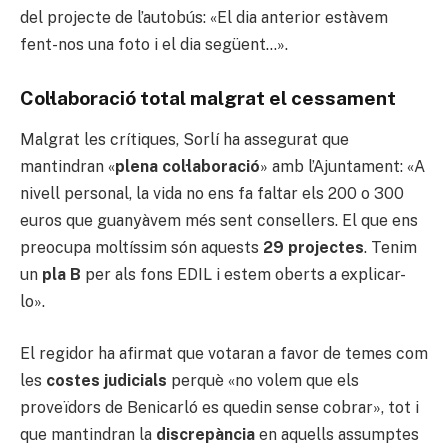
del projecte de l’autobús: «El dia anterior estàvem
fent-nos una foto i el dia següent…».
Col·laboració total malgrat el cessament
Malgrat les crítiques, Sorlí ha assegurat que
mantindran «
plena col·laboració
» amb l’Ajuntament: «A
nivell personal, la vida no ens fa faltar els 200 o 300
euros que guanyàvem més sent consellers. El que ens
preocupa moltíssim són aquests
29 projectes
. Tenim
un
pla B
per als fons EDIL i estem oberts a explicar-
lo».
El regidor ha afirmat que votaran a favor de temes com
les
costes judicials
perquè «no volem que els
proveïdors de Benicarló es quedin sense cobrar», tot i
que mantindran la
discrepància
en aquells assumptes