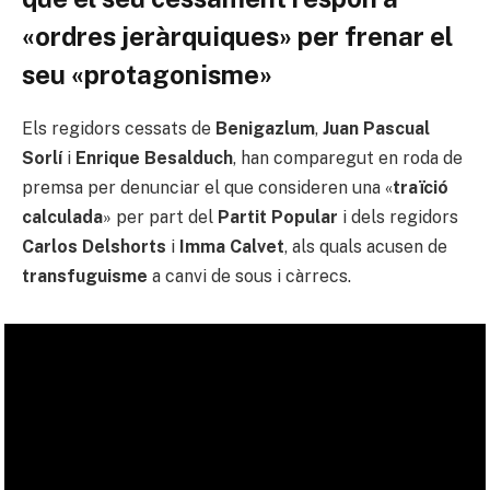
«ordres jeràrquiques» per frenar el
seu «protagonisme»
Els regidors cessats de
Benigazlum
,
Juan Pascual
Sorlí
i
Enrique Besalduch
, han comparegut en roda de
premsa per denunciar el que consideren una «
traïció
calculada
» per part del
Partit Popular
i dels regidors
Carlos Delshorts
i
Imma Calvet
, als quals acusen de
transfuguisme
a canvi de sous i càrrecs.