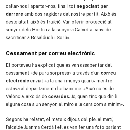
callar-nos i apartar-nos, fins i tot
negociant per
darrere
amb dos regidors del nostre partit. Això és
desleialtat, això és traïció. Van oferir protecció al
senyor dels Horts i a la senyora Calvet a canvi de
sacrificar a Besalduch i Sorlí».
Cessament per correu electrònic
El portaveu ha explicat que es van assabentar del
cessament «de pura sorpresa» a través d’un
correu
electrònic
enviat «a la una i menys quart» mentre
estava al departament d’urbanisme: «Això no és de
València, això és de
covardes
. Jo, quan tinc que dir-li
alguna cosa a un senyor, el miro a la cara com a mínim».
Segons ha relatat, el mateix dijous del ple, al matí,
l’alcalde Juanma Cerdà i ell es van fer una foto parlant