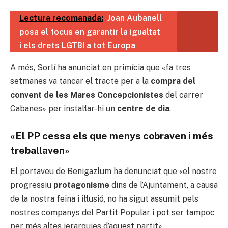
Lectura recomanada:
Joan Aubanell
posa el focus en garantir la igualtat
i els drets LGTBI a tot Europa
A més, Sorlí ha anunciat en primícia que «fa tres
setmanes va tancar el tracte per a la
compra del
convent de les Mares Concepcionistes
del carrer
Cabanes» per instal·lar-hi un
centre de dia
.
«El PP cessa els que menys cobraven i més
treballaven»
El portaveu de Benigazlum ha denunciat que «el nostre
progressiu
protagonisme
dins de l’Ajuntament, a causa
de la nostra feina i il·lusió, no ha sigut assumit pels
nostres companys del Partit Popular i pot ser tampoc
per més altes jerarquies d’aquest partit».