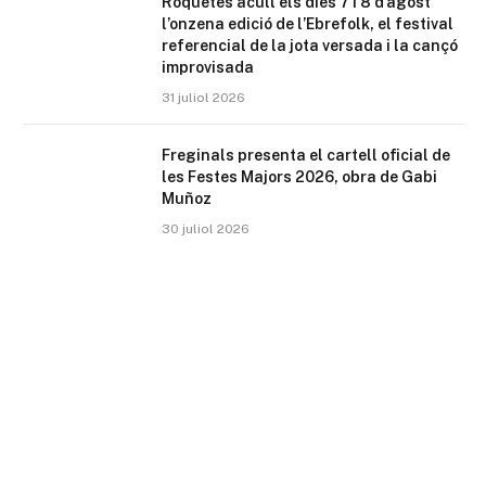
Roquetes acull els dies 7 i 8 d’agost
l’onzena edició de l’Ebrefolk, el festival
referencial de la jota versada i la cançó
improvisada
31 juliol 2026
Freginals presenta el cartell oficial de
les Festes Majors 2026, obra de Gabi
Muñoz
30 juliol 2026