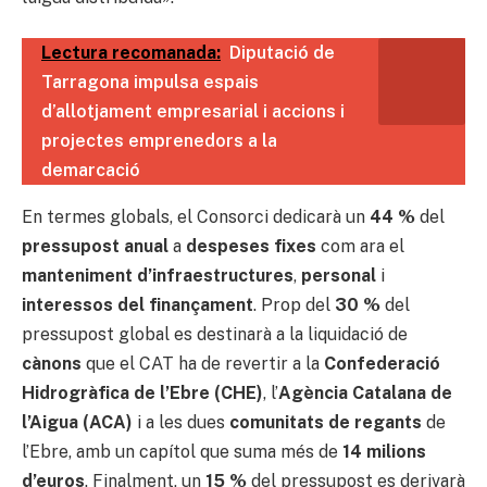
Lectura recomanada:
Diputació de
Tarragona impulsa espais
d’allotjament empresarial i accions i
projectes emprenedors a la
demarcació
En termes globals, el Consorci dedicarà un
44 %
del
pressupost anual
a
despeses fixes
com ara el
manteniment d’infraestructures
,
personal
i
interessos del finançament
. Prop del
30 %
del
pressupost global es destinarà a la liquidació de
cànons
que el CAT ha de revertir a la
Confederació
Hidrogràfica de l’Ebre (CHE)
, l’
Agència Catalana de
l’Aigua (ACA)
i a les dues
comunitats de regants
de
l’Ebre, amb un capítol que suma més de
14 milions
d’euros
. Finalment, un
15 %
del pressupost es derivarà