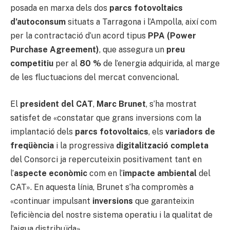
posada en marxa dels dos
parcs fotovoltaics
d’autoconsum
situats a Tarragona i l’Ampolla, així com
per la contractació d’un acord tipus
PPA (Power
Purchase Agreement)
, que assegura un
preu
competitiu
per al
80 %
de l’energia adquirida, al marge
de les fluctuacions del mercat convencional.
El
president del CAT
,
Marc Brunet
, s’ha mostrat
satisfet de «constatar que grans inversions com la
implantació dels
parcs fotovoltaics
, els
variadors de
freqüència
i la progressiva
digitalització completa
del Consorci ja repercuteixin positivament tant en
l’
aspecte econòmic
com en l’
impacte ambiental
del
CAT». En aquesta línia, Brunet s’ha compromès a
«continuar impulsant
inversions
que garanteixin
l’eficiència del nostre sistema operatiu i la qualitat de
l’aigua distribuïda».