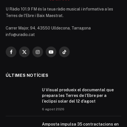
U Ràdio 101.9 FM és la teua ràdio musical i informativa a les
Terres de l'Ebre i Baix Maestrat.
Carrer Major, 94, 43550 Ulldecona, Tarragona
info@uradio.cat
Facebook
X
Instagram
YouTube
TikTok
(Twitter)
ÚLTIMES NOTÍCIES
U Visual produeix el documental que
prepara les Terres de l’Ebre per a
l’eclipsi solar del 12 d’agost
6 agost 2026
Amposta impulsa 35 contractacions en