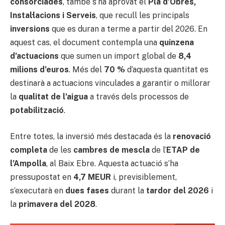
consorciades
, també s’ha aprovat el
Pla d’Obres,
Instal·lacions i Serveis
, que recull les principals
inversions
que es duran a terme a partir del 2026. En
aquest cas, el document contempla una
quinzena
d’actuacions
que sumen un import global de
8,4
milions d’euros
. Més del
70 %
d’aquesta quantitat es
destinarà a actuacions vinculades a garantir o millorar
la
qualitat de l’aigua
a través dels processos de
potabilització
.
Entre totes, la inversió més destacada és la
renovació
completa
de les
cambres de mescla
de l’
ETAP de
l’Ampolla
, al Baix Ebre. Aquesta actuació s’ha
pressupostat en
4,7 MEUR
i, previsiblement,
s’executarà en
dues fases
durant la
tardor del 2026
i
la
primavera del 2028
.