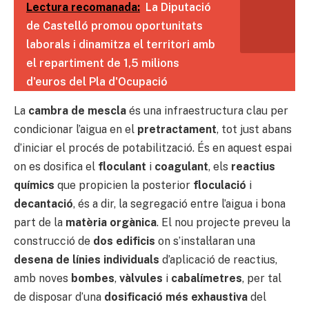
Lectura recomanada:
La Diputació
de Castelló promou oportunitats
laborals i dinamitza el territori amb
el repartiment de 1,5 milions
d'euros del Pla d'Ocupació
La
cambra de mescla
és una infraestructura clau per
condicionar l’aigua en el
pretractament
, tot just abans
d’iniciar el procés de potabilització. És en aquest espai
on es dosifica el
floculant
i
coagulant
, els
reactius
químics
que propicien la posterior
floculació
i
decantació
, és a dir, la segregació entre l’aigua i bona
part de la
matèria orgànica
. El nou projecte preveu la
construcció de
dos edificis
on s’instal·laran una
desena de línies individuals
d’aplicació de reactius,
amb noves
bombes
,
vàlvules
i
cabalímetres
, per tal
de disposar d’una
dosificació més exhaustiva
del