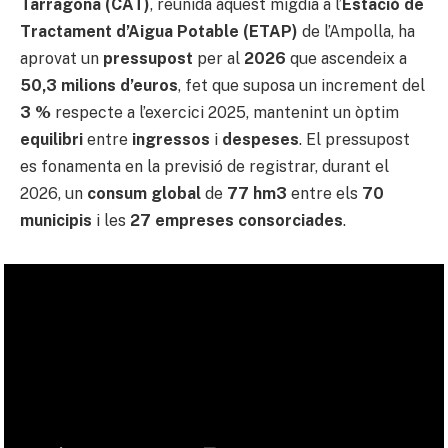
Tarragona (CAT)
, reunida aquest migdia a l’
Estació de
Tractament d’Aigua Potable (ETAP)
de l’Ampolla, ha
aprovat un
pressupost
per al
2026
que ascendeix a
50,3 milions d’euros
, fet que suposa un increment del
3 %
respecte a l’exercici 2025, mantenint un òptim
equilibri
entre
ingressos
i
despeses
. El pressupost
es fonamenta en la previsió de registrar, durant el
2026, un
consum global
de
77 hm3
entre els
70
municipis
i les
27 empreses consorciades
.