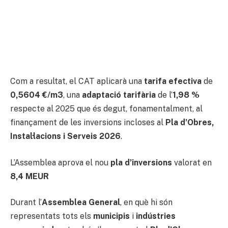
Com a resultat, el CAT aplicarà una
tarifa efectiva
de
0,5604 €/m3
, una
adaptació tarifària
de l’
1,98 %
respecte al 2025 que és degut, fonamentalment, al
finançament de les inversions incloses al
Pla d’Obres,
Instal·lacions i Serveis 2026
.
L’Assemblea aprova el nou
pla d’inversions
valorat en
8,4 MEUR
Durant l’
Assemblea General
, en què hi són
representats tots els
municipis
i
indústries