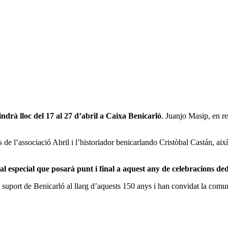
indrà lloc del 17 al 27 d’abril a Caixa Benicarló
. Juanjo Masip, en r
e l’associació Abril i l’historiador benicarlando Cristòbal Castán, ai
l especial que posarà punt i final a aquest any de celebracions dedic
uport de Benicarló al llarg d’aquests 150 anys i han convidat la comunit