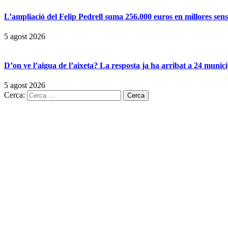
L’ampliació del Felip Pedrell suma 256.000 euros en millores sen
5 agost 2026
D’on ve l’aigua de l’aixeta? La resposta ja ha arribat a 24 munici
5 agost 2026
Cerca: