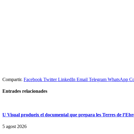
Compartir.
Facebook
Twitter
LinkedIn
Email
Telegram
WhatsApp
Co
Entrades
relacionades
U Visual produeix el documental que prepara les Terres de l’Ebre p
5 agost 2026