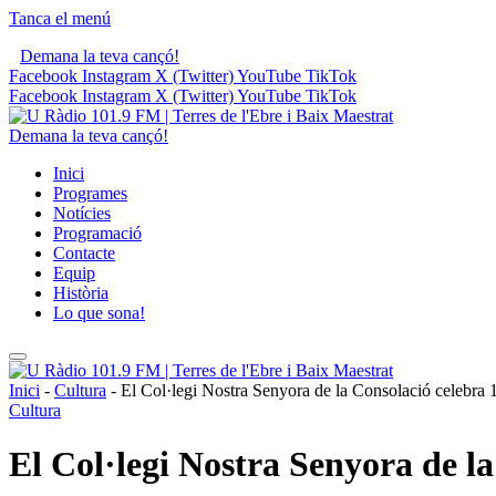
Tanca el menú
Demana la teva cançó!
Facebook
Instagram
X (Twitter)
YouTube
TikTok
Facebook
Instagram
X (Twitter)
YouTube
TikTok
Demana la teva cançó!
Inici
Programes
Notícies
Programació
Contacte
Equip
Història
Lo que sona!
Inici
-
Cultura
-
El Col·legi Nostra Senyora de la Consolació celebra 1
Cultura
El Col·legi Nostra Senyora de la