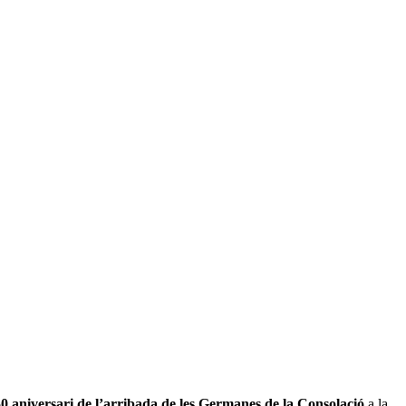
0 aniversari de l’arribada de les Germanes de la Consolació
a la