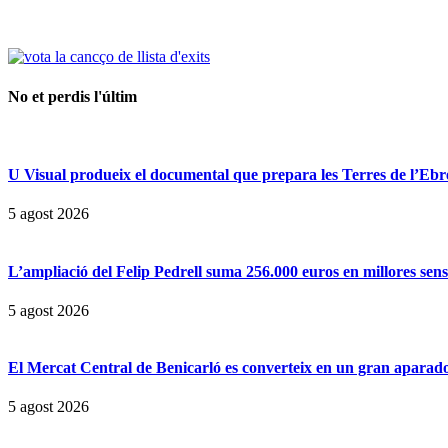
No et perdis l'últim
U Visual produeix el documental que prepara les Terres de l’Ebre p
5 agost 2026
L’ampliació del Felip Pedrell suma 256.000 euros en millores sen
5 agost 2026
El Mercat Central de Benicarló es converteix en un gran aparador
5 agost 2026