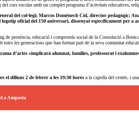
rg del curs escolar amb un complet programa d’activitats educatives, relig
 general del col·legi; Marcos Domènech Cid, director pedagògic; An
 logotip oficial del 150 aniversari, dissenyat específicament per a
 i mig de presència, educació i compromís social de la Consolació a Be
 amb totes les generacions que han format part de la seva comunitat educat
ma d’actes «implicarà alumnat, famílies, professorat i exalumnes, 
es el dilluns 2 de febrer a les 19:30 hores
a la capella del centre, i un
el a Amposta