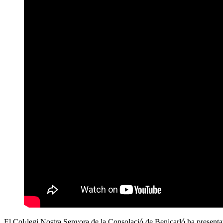
El Col·legi Nostra Senyora de la Consolació de Benicarló ha present