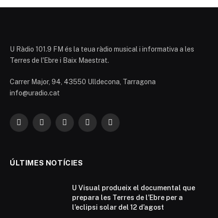
U Ràdio 101.9 FM és la teua ràdio musical i informativa a les
Terres de l'Ebre i Baix Maestrat.
Carrer Major, 94, 43550 Ulldecona, Tarragona
info@uradio.cat
Facebook
X
Instagram
YouTube
TikTok
(Twitter)
ÚLTIMES NOTÍCIES
U Visual produeix el documental que
prepara les Terres de l’Ebre per a
l’eclipsi solar del 12 d’agost