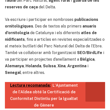
fauna
del Parc Natural,
agent rural
i
guarda de les
reserves de caça
del Delta.
Va escriure i participar en nombroses
publicacions
ornitològiques
. Des de textos als primers
anuaris
d’ornitologia
de Catalunya i els diferents
atles de
nidificants
, fins a articles en revistes especialitzades o
al mateix butlletí del Parc Natural del Delta de l’Ebre.
També va col·laborar amb l’organització
SEO/BirdLife
i
va participar en projectes d’anellament a
Bèlgica
,
Alemanya
,
Holanda
,
Suïssa
,
Xina
,
Argentina
i
Senegal
, entre altres.
Lectura recomanada:
L'Ajuntament
de l'Aldea obté la Certificació de
Conformitat Distintiu per la Igualtat
de Gènere