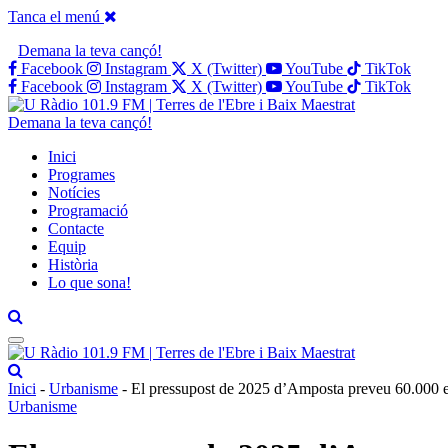
Tanca el menú
Demana la teva cançó!
Facebook
Instagram
X (Twitter)
YouTube
TikTok
Facebook
Instagram
X (Twitter)
YouTube
TikTok
Demana la teva cançó!
Inici
Programes
Notícies
Programació
Contacte
Equip
Història
Lo que sona!
Inici
-
Urbanisme
-
El pressupost de 2025 d’Amposta preveu 60.000 euro
Urbanisme