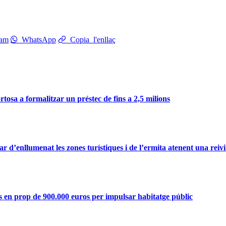
ram
WhatsApp
Copia l'enllaç
osa a formalitzar un préstec de fins a 2,5 milions
ar d’enllumenat les zones turístiques i de l’ermita atenent una reivi
 en prop de 900.000 euros per impulsar habitatge públic