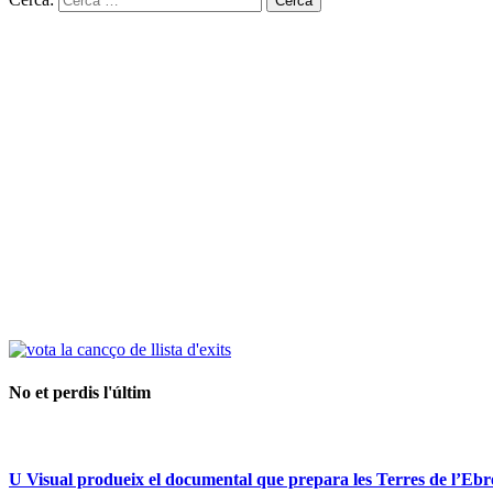
No et perdis l'últim
U Visual produeix el documental que prepara les Terres de l’Ebre p