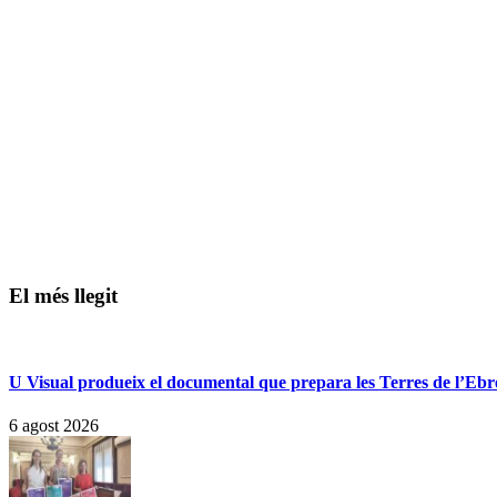
El més llegit
U Visual produeix el documental que prepara les Terres de l’Ebre p
6 agost 2026