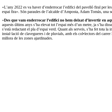
«L’any 2022 es va haver d’enderrocar l’edifici del pavelló firal per le
espai fira». Són paraules de l’alcalde d’Amposta, Adam Tomàs, una s
«
Des que vam enderrocar l’edifici no hem deixat d’invertir en aqu
aquests últims anys s’ha elevat tot l’espai més d’un metre, ja s’ha diss
s’està redactant el pla d’espai verd. Quant als serveis, s’ha fet tota la ins
instal·lació de clavegueres i de pluvials, amb els col•lectors del carrer 
millora de les zones ajardinades.