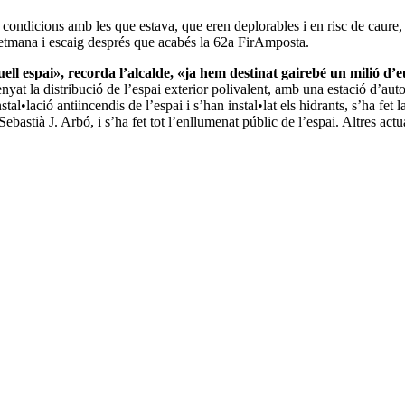
s condicions amb les que estava, que eren deplorables i en risc de caure,
etmana i escaig després que acabés la 62a FirAmposta.
ell espai», recorda l’alcalde, «ja hem destinat gairebé un milió d’e
enyat la distribució de l’espai exterior polivalent, amb una estació d’aut
tal•lació antiincendis de l’espai i s’han instal•lat els hidrants, s’ha fet la
Sebastià J. Arbó, i s’ha fet tot l’enllumenat públic de l’espai. Altres actu