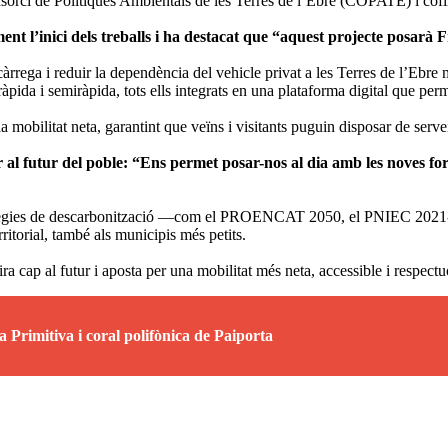
onsorci de Polítiques Ambientals de les Terres de l’Ebre (COPATE) i cof
t l’inici dels treballs i ha destacat que “aquest projecte posarà Fre
càrrega i reduir la dependència del vehicle privat a les Terres de l’Ebre 
ga ràpida i semiràpida, tots ells integrats en una plataforma digital que 
a mobilitat neta, garantint que veïns i visitants puguin disposar de serv
 al futur del poble: “Ens permet posar-nos al dia amb les noves fo
stratègies de descarbonització —com el PROENCAT 2050, el PNIEC 2021-2
rritorial, també als municipis més petits.
cap al futur i aposta per una mobilitat més neta, accessible i respectu
 Primitiva i coral polifònica de Paiporta