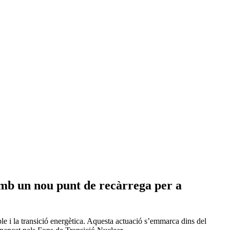
 amb un nou punt de recàrrega per a
ible i la transició energètica. Aquesta actuació s’emmarca dins del