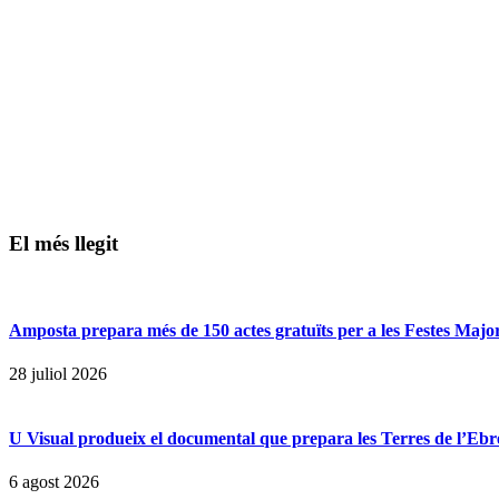
El més llegit
Amposta prepara més de 150 actes gratuïts per a les Festes Majors
28 juliol 2026
U Visual produeix el documental que prepara les Terres de l’Ebre p
6 agost 2026