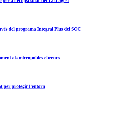
er a l’eclipsi solar del 12 d’agost
ravés del programa Integral Plus del SOC
ament als micropobles ebrencs
t per protegir l’entorn