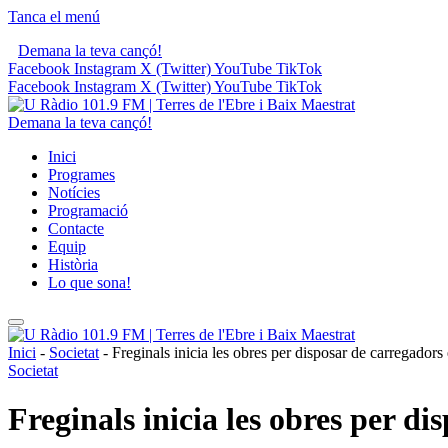
Tanca el menú
Demana la teva cançó!
Facebook
Instagram
X (Twitter)
YouTube
TikTok
Facebook
Instagram
X (Twitter)
YouTube
TikTok
Demana la teva cançó!
Inici
Programes
Notícies
Programació
Contacte
Equip
Història
Lo que sona!
Inici
-
Societat
-
Freginals inicia les obres per disposar de carregadors 
Societat
Freginals inicia les obres per di