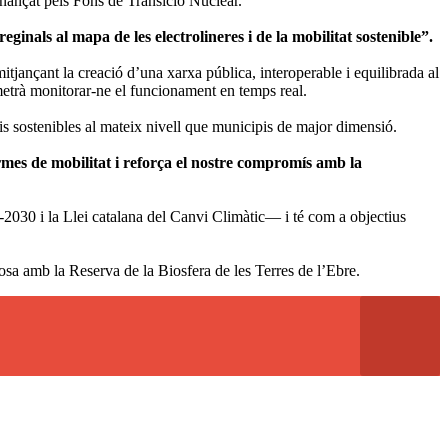
inançat pels Fons de Transició Nuclear.
ginals al mapa de les electrolineres i de la mobilitat sostenible”.
mitjançant la creació d’una xarxa pública, interoperable i equilibrada al
permetrà monitorar-ne el funcionament en temps real.
eis sostenibles al mateix nivell que municipis de major dimensió.
rmes de mobilitat i reforça el nostre compromís amb la
030 i la Llei catalana del Canvi Climàtic— i té com a objectius
osa amb la Reserva de la Biosfera de les Terres de l’Ebre.