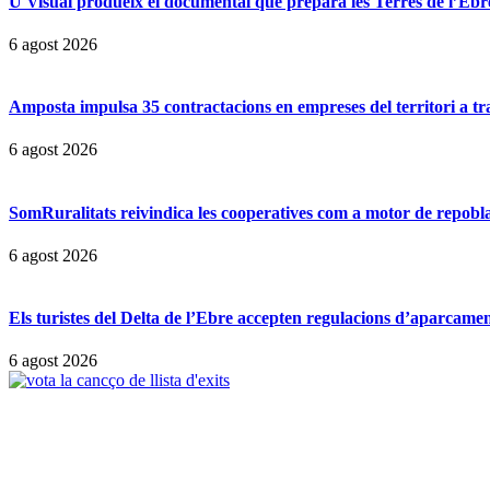
U Visual produeix el documental que prepara les Terres de l’Ebre p
6 agost 2026
Amposta impulsa 35 contractacions en empreses del territori a t
6 agost 2026
SomRuralitats reivindica les cooperatives com a motor de repobl
6 agost 2026
Els turistes del Delta de l’Ebre accepten regulacions d’aparcamen
6 agost 2026