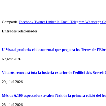
Compartir.
Facebook
Twitter
LinkedIn
Email
Telegram
WhatsApp
Co
Entrades
relacionades
U Visual produeix el documental que prepara les Terres de l’Ebre p
6 agost 2026
Vinaròs renovarà tota la fusteria exterior de l’edifici dels Servei
29 juliol 2026
Més de 6.100 espectadors avalen l’èxit de la primera edició del f
28 juliol 2026