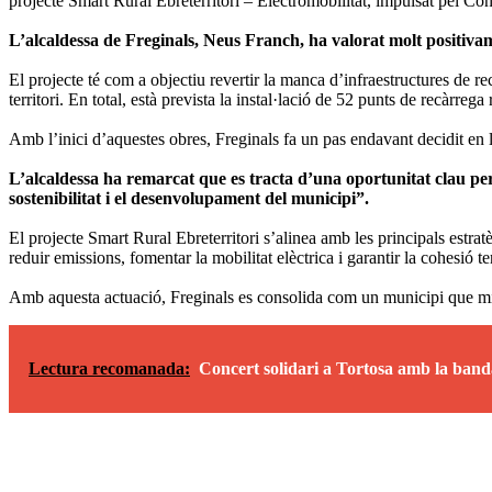
projecte Smart Rural Ebreterritori – Electromobilitat, impulsat pel C
L’alcaldessa de Freginals, Neus Franch, ha valorat molt positivamen
El projecte té com a objectiu revertir la manca d’infraestructures de re
territori. En total, està prevista la instal·lació de 52 punts de recàrre
Amb l’inici d’aquestes obres, Freginals fa un pas endavant decidit en l
L’alcaldessa ha remarcat que es tracta d’una oportunitat clau per
sostenibilitat i el desenvolupament del municipi”.
El projecte Smart Rural Ebreterritori s’alinea amb les principals e
reduir emissions, fomentar la mobilitat elèctrica i garantir la cohesió te
Amb aquesta actuació, Freginals es consolida com un municipi que mira 
Lectura recomanada:
Concert solidari a Tortosa amb la banda