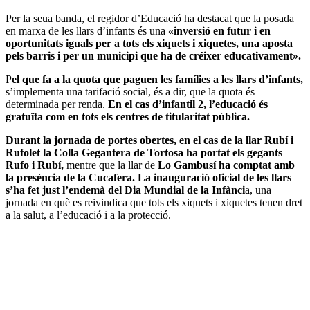
Per la seua banda, el regidor d’Educació ha destacat que la posada
en marxa de les llars d’infants és una
«inversió en futur i en
oportunitats iguals per a tots els xiquets i xiquetes, una aposta
pels barris i per un municipi que ha de créixer educativament».
P
el que fa a la quota que paguen les famílies a les llars d’infants,
s’implementa una tarifació social, és a dir, que la quota és
determinada per renda.
En el cas d’infantil 2, l’educació és
gratuïta com en tots els centres de titularitat pública.
Durant la jornada de portes obertes, en el cas de la llar Rubí i
Rufolet la Colla Gegantera de Tortosa ha portat els gegants
Rufo i Rubí,
mentre que la llar de
Lo Gambusí ha comptat amb
la presència de la Cucafera. La inauguració oficial de les llars
s’ha fet just l’endemà del Dia Mundial de la Infànci
a, una
jornada en què es reivindica que tots els xiquets i xiquetes tenen dret
a la salut, a l’educació i a la protecció.