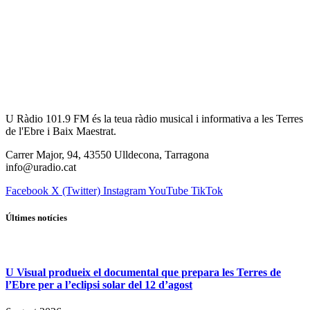
U Ràdio 101.9 FM és la teua ràdio musical i informativa a les Terres
de l'Ebre i Baix Maestrat.
Carrer Major, 94, 43550 Ulldecona, Tarragona
info@uradio.cat
Facebook
X (Twitter)
Instagram
YouTube
TikTok
Últimes notícies
U Visual produeix el documental que prepara les Terres de
l’Ebre per a l’eclipsi solar del 12 d’agost