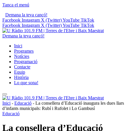
Tanca el menú
Demana la teva cançó!
Facebook
Instagram
X (Twitter)
YouTube
TikTok
Facebook
Instagram
X (Twitter)
YouTube
TikTok
Demana la teva cançó!
Inici
Programes
Notícies
Programació
Contacte
Equip
Història
Lo que sona!
Inici
-
Educació
-
La consellera d’Educació inaugura les dues llars
d’infants municipals: Rubí i Rufolet i Lo Gambusí
Educació
La consellera d’Educació