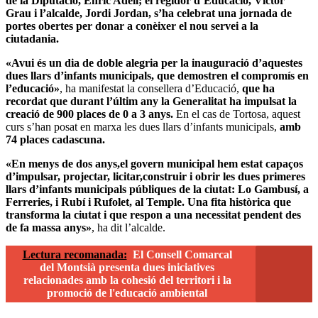
de la Diputació, Enric Adell; el regidor d’Educació, Víctor
Grau i l’alcalde, Jordi Jordan, s’ha celebrat una jornada de
portes obertes per donar a conèixer el nou servei a la
ciutadania.
«Avui és un dia de doble alegria per la inauguració d’aquestes
dues llars d’infants municipals, que demostren el compromís en
l’educació»
, ha manifestat la consellera d’Educació,
que ha
recordat que durant l’últim any la Generalitat ha impulsat la
creació de 900 places de 0 a 3 anys.
En el cas de Tortosa, aquest
curs s’han posat en marxa les dues llars d’infants municipals,
amb
74 places cadascuna.
«En menys de dos anys,el govern municipal hem estat capaços
d’impulsar, projectar, licitar,construir i obrir les dues primeres
llars d’infants municipals públiques de la ciutat: Lo Gambusí, a
Ferreries, i Rubí i Rufolet, al Temple. Una fita històrica que
transforma la ciutat i que respon a una necessitat pendent des
de fa massa anys»
, ha dit l’alcalde.
Lectura recomanada:
El Consell Comarcal
del Montsià presenta dues iniciatives
relacionades amb la cohesió del territori i la
promoció de l'educació ambiental