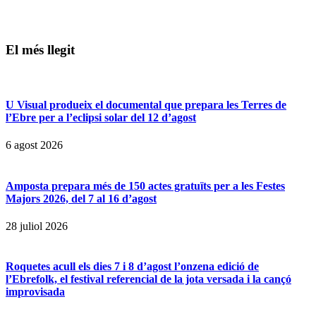
El més llegit
U Visual produeix el documental que prepara les Terres de
l’Ebre per a l’eclipsi solar del 12 d’agost
6 agost 2026
Amposta prepara més de 150 actes gratuïts per a les Festes
Majors 2026, del 7 al 16 d’agost
28 juliol 2026
Roquetes acull els dies 7 i 8 d’agost l’onzena edició de
l’Ebrefolk, el festival referencial de la jota versada i la cançó
improvisada