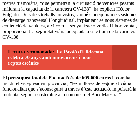
metres d’amplària, “que permetran la circulació de vehicles pesants
millorant la capacitat de la carretera CV-138”, ha explicat Héctor
Folgado. Dins dels treballs previstos, també s’adequaran els sistemes
de drenatge transversal i longitudinal, implantant-se nous sistemes de
contenció de vehicles, així com la senyalització vertical i horitzontal,
proporcionant la seguretat viària adequada a este tram de la carretera
CV-138.
Lectura recomanada:
La Passió d'Ulldecona
celebra 70 anys amb innovacions i nous
reptes escènics
El
pressupost total de l’actuació és de 605.000 euros
i, com ha
incidit el vicepresident provincial, “les millores de seguretat viària i
funcionalitat que s’aconseguirà a través d’esta actuació, impulsarà la
mobilitat segura i sostenible a la comarca del Baix Maestrat”.