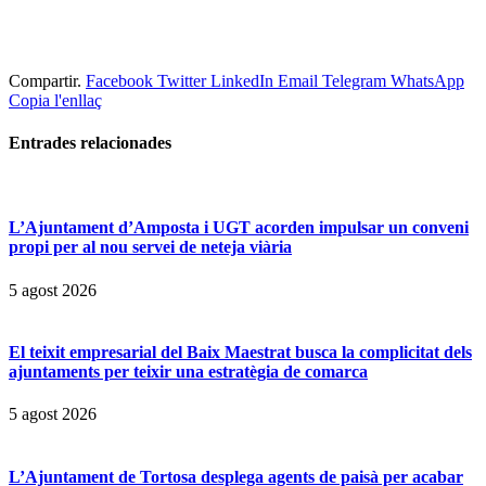
Compartir.
Facebook
Twitter
LinkedIn
Email
Telegram
WhatsApp
Copia l'enllaç
Entrades
relacionades
L’Ajuntament d’Amposta i UGT acorden impulsar un conveni
propi per al nou servei de neteja viària
5 agost 2026
El teixit empresarial del Baix Maestrat busca la complicitat dels
ajuntaments per teixir una estratègia de comarca
5 agost 2026
L’Ajuntament de Tortosa desplega agents de paisà per acabar