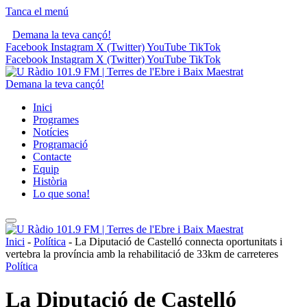
Tanca el menú
Demana la teva cançó!
Facebook
Instagram
X (Twitter)
YouTube
TikTok
Facebook
Instagram
X (Twitter)
YouTube
TikTok
Demana la teva cançó!
Inici
Programes
Notícies
Programació
Contacte
Equip
Història
Lo que sona!
Inici
-
Política
-
La Diputació de Castelló connecta oportunitats i
vertebra la província amb la rehabilitació de 33km de carreteres
Política
La Diputació de Castelló