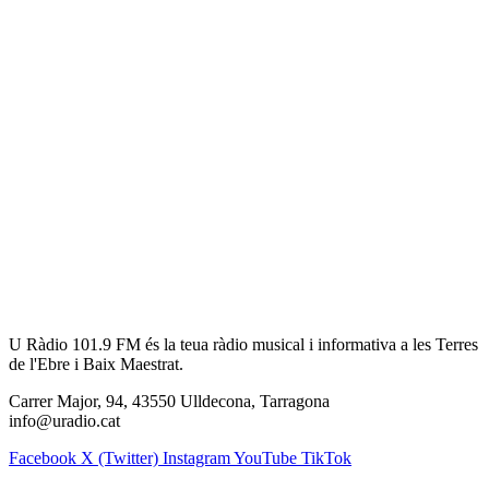
U Ràdio 101.9 FM és la teua ràdio musical i informativa a les Terres
de l'Ebre i Baix Maestrat.
Carrer Major, 94, 43550 Ulldecona, Tarragona
info@uradio.cat
Facebook
X (Twitter)
Instagram
YouTube
TikTok