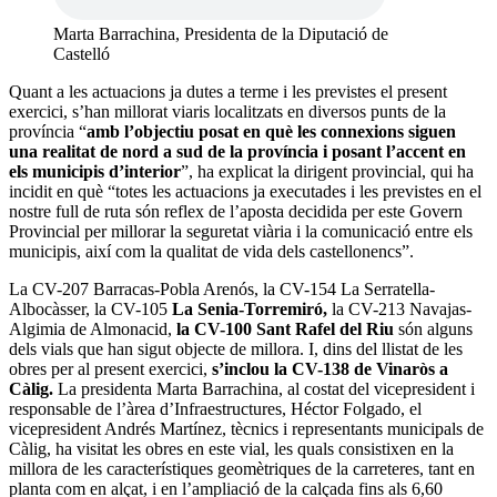
Marta Barrachina, Presidenta de la Diputació de
Castelló
Quant a les actuacions ja dutes a terme i les previstes el present
exercici, s’han millorat viaris localitzats en diversos punts de la
província “
amb l’objectiu posat en què les connexions siguen
una realitat de nord a sud de la província i posant l’accent en
els municipis d’interior
”, ha explicat la dirigent provincial, qui ha
incidit en què “totes les actuacions ja executades i les previstes en el
nostre full de ruta són reflex de l’aposta decidida per este Govern
Provincial per millorar la seguretat viària i la comunicació entre els
municipis, així com la qualitat de vida dels castellonencs”.
La CV-207 Barracas-Pobla Arenós, la CV-154 La Serratella-
Albocàsser, la CV-105
La Senia-Torremiró,
la CV-213 Navajas-
Algimia de Almonacid,
la CV-100 Sant Rafel del Riu
són alguns
dels vials que han sigut objecte de millora. I, dins del llistat de les
obres per al present exercici,
s’inclou la CV-138 de Vinaròs a
Càlig.
La presidenta Marta Barrachina, al costat del vicepresident i
responsable de l’àrea d’Infraestructures, Héctor Folgado, el
vicepresident Andrés Martínez, tècnics i representants municipals de
Càlig, ha visitat les obres en este vial, les quals consistixen en la
millora de les característiques geomètriques de la carreteres, tant en
planta com en alçat, i en l’ampliació de la calçada fins als 6,60