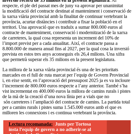
inversió rècord de 35 milions en la present legislatura
. Al
respecte, el ple del passat mes de juny va aprovar per unanimitat
la modificació del contracte destinat al manteniment i conservació de
la xarxa viària provincial amb la finalitat de continuar vertebrant la
província, acurtar distàncies i contribuir a fixar la població en el
territori. Una aprovació que es traduïx a sumar 800.000 euros al
contracte de manteniment, conservació i modernització de la xarxa
de carreteres, la qual cosa representa un increment del 10% de
l’import previst per a cada anualitat. Així, el contracte passa a
8.800.000 de manera anual fins al 2027, per la qual cosa la inversió
prevista en estos tres anys aconseguix els 26,4 milions. Una xifra
que permetrà superar els 35 milions en la present legislatura.
La millora de la xarxa viària provincial és una de les prioritats
marcades en el full de ruta marcat per l’equip de Govern Provincial
i, en eixe sentit, en l’aprovació del pressupost 2025 ja es va incloure
l’increment de 800.000 euros respecte a l’any anterior. També s’ha
vist incrementat en 400.000 euros la millora de camins rurals i pistes
de la mà de la creació d’una nova línia per a vials que no
són carreteres i l’ampliació del contracte de camins. La partida total
per a camins rurals i pistes suma 1.545.000 euros amb el que es
milloren les connexions i es continua vertebrant la província.
Lectura recomanada:
Junts per Tortosa
insta l’equip de govern a no adherir-se al