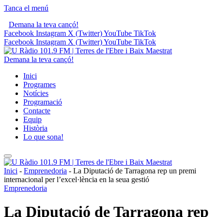
Tanca el menú
Demana la teva cançó!
Facebook
Instagram
X (Twitter)
YouTube
TikTok
Facebook
Instagram
X (Twitter)
YouTube
TikTok
Demana la teva cançó!
Inici
Programes
Notícies
Programació
Contacte
Equip
Història
Lo que sona!
Inici
-
Emprenedoria
-
La Diputació de Tarragona rep un premi
internacional per l’excel·lència en la seua gestió
Emprenedoria
La Diputació de Tarragona rep