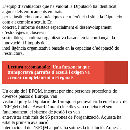
L’equip d’avaluadors que ha valorat la Diputació ha identificat
alguns dels enfocaments emprats
per la institució com a pràctiques de referència i situa la Diputació
com a exemple a seguir. En
concret, l’informe destaca especialment el desenvolupament
d’estratègies inclusives i
sostenibles; la cultura organitzativa basada en la confiança i la
innovació, i l’impuls de la
intel·ligència organitzativa basada en la capacitat d’adaptació de
l’estructura.
Lectura recomanada:
Una furgoneta que
transportava garrafes d'acetilè i oxigen va
cremar completament a Freginals
Un equip de l’EFQM, integrat per cinc persones procedents de
diversos països d’Europa, van
visitar al juny la Diputació de Tarragona per avaluar-la en el marc de
l’EFQM Global Award Durant cinc dies van conèixer el seu
funcionament, el sistema de gestió i es van
entrevistar amb més de 95 persones de l’organització. Aquesta ha
estat la primera avaluació
internacional de l’EFQM a què s’ha sotmès la institució. Aquests