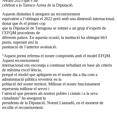
Award 2025 que s’ha
celebrat a la Tarraco Arena de la Diputació.
Aquests distintius li atorguen un reconeixement
equivalent a l’obtingut el 2022 però amb una dimensió internacional,
donat que és el primer cop
que la Diputació de Tarragona se sotmet a un grup d’experts de
l’EFQM procedents de
diferents països. En aquesta ocasió, la institució ha obtingut 663
punts, superant així la
puntuació de l’anterior avaluació.
“Aquest premi referma el nostre compromís amb el model EFQM.
Aquest reconeixement
internacional ens encoratja a continuar treballant en base als criteris
de màxima excel·lència,
perquè el model que apliquem en el nostre dia a dia com a
administració pública reverteix en la
població del nostre territori. Millorar el nostre funcionament
representa millorar el servei i
l’atenció que prestem als nostres pobles i ciutats i a la seva
ciutadania” ha assegurat la
presidenta de la Diputació, Noemí Llauradó, en el moment de
recollir el reconeixement.