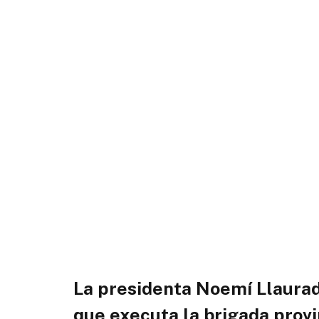
La presidenta Noemí Llauradó
que executa la brigada provi