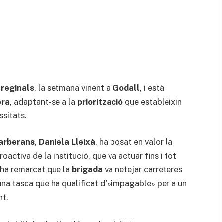
Freginals
, la setmana vinent a
Godall
, i està
era
, adaptant-se a la
priorització
que estableixin
ssitats.
Barberans
,
Daniela Lleixà
, ha posat en valor la
roactiva de la institució, que va actuar fins i tot
xà ha remarcat que la
brigada
va netejar carreteres
una tasca que ha qualificat d'»impagable» per a un
nt.