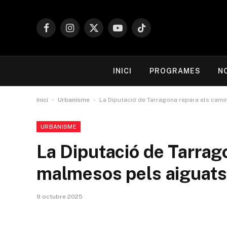
Facebook
Instagram
X
YouTube
TikTok
(Twitter)
INICI
PROGRAMES
N
-
-
Inici
Urbanisme
La Diputació de Tarragona repara els cami
URBANISME
La Diputació de Tarrag
malmesos pels aiguats 
9 octubre 2025