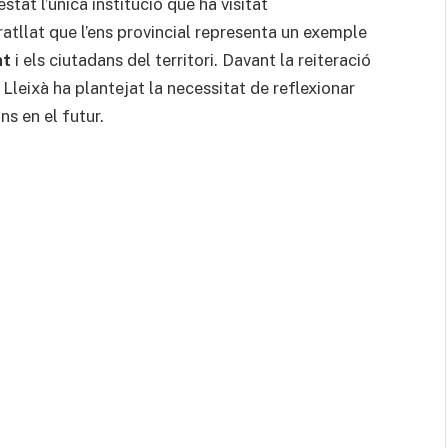
stat l’única institució que ha visitat
ratllat que l’ens provincial representa un exemple
at
i els ciutadans del territori. Davant la reiteració
leixà ha plantejat la necessitat de reflexionar
s en el futur.