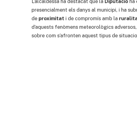
L’alcaldessa ha destacat que la
Diputació
ha e
presencialment els danys al municipi, i ha sub
de
proximitat
i de compromís amb la
ruralit
d’aquests fenòmens meteorològics adversos, L
sobre com s’afronten aquest tipus de situacion