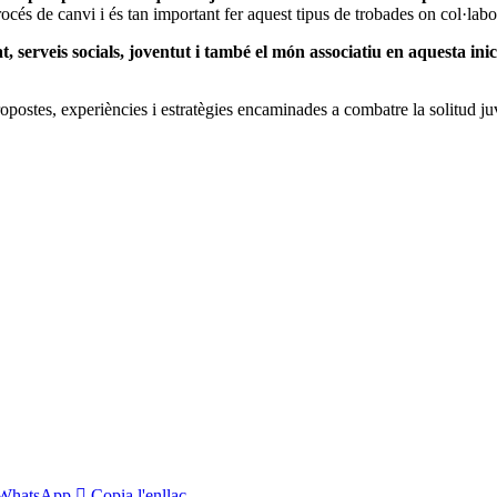
 procés de canvi i és tan important fer aquest tipus de trobades on col·la
, serveis socials, joventut i també el món associatiu en aquesta inic
postes, experiències i estratègies encaminades a combatre la solitud juven
WhatsApp
Copia l'enllaç