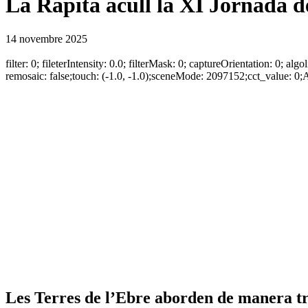
La Ràpita acull la XI Jornada de
14 novembre 2025
filter: 0; fileterIntensity: 0.0; filterMask: 0; captureOrientation: 0;
remosaic: false;touch: (-1.0, -1.0);sceneMode: 2097152;cct_value: 0;A
Les Terres de l’Ebre aborden de manera tra