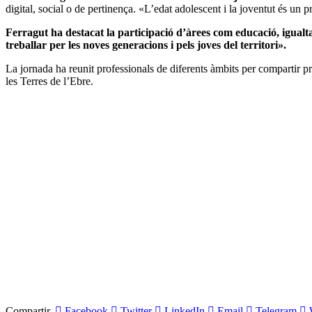
digital, social o de pertinença. «L’edat adolescent i la joventut és un
Ferragut ha destacat la participació d’àrees com educació, igualtat
treballar per les noves generacions i pels joves del territori».
La jornada ha reunit professionals de diferents àmbits per compartir pro
les Terres de l’Ebre.
Compartir.
Facebook
Twitter
LinkedIn
Email
Telegram