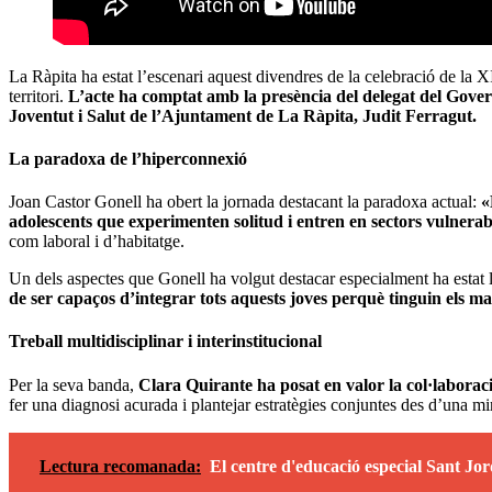
La Ràpita ha estat l’escenari aquest divendres de la celebració de la 
territori.
L’acte ha comptat amb la presència del delegat del Govern
Joventut i Salut de l’Ajuntament de La Ràpita, Judit Ferragut.
La paradoxa de l’hiperconnexió
Joan Castor Gonell ha obert la jornada destacant la paradoxa actual:
«
adolescents que experimenten solitud i entren en sectors vulnerab
com laboral i d’habitatge.
Un dels aspectes que Gonell ha volgut destacar especialment ha estat l
de ser capaços d’integrar tots aquests joves perquè tinguin els mat
Treball multidisciplinar i interinstitucional
Per la seva banda,
Clara Quirante ha posat en valor la col·laborac
fer una diagnosi acurada i plantejar estratègies conjuntes des d’una mira
Lectura recomanada:
El centre d'educació especial Sant Jord