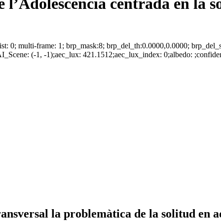
 l’Adolescència centrada en la so
 algolist: 0; multi-frame: 1; brp_mask:8; brp_del_th:0.0000,0.0000; brp_
I_Scene: (-1, -1);aec_lux: 421.1512;aec_lux_index: 0;albedo: ;confiden
nsversal la problemàtica de la solitud en a