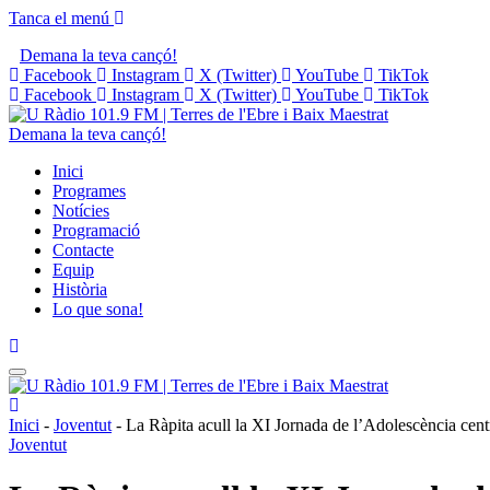
Tanca el menú
Demana la teva cançó!
Facebook
Instagram
X (Twitter)
YouTube
TikTok
Facebook
Instagram
X (Twitter)
YouTube
TikTok
Demana la teva cançó!
Inici
Programes
Notícies
Programació
Contacte
Equip
Història
Lo que sona!
Inici
-
Joventut
-
La Ràpita acull la XI Jornada de l’Adolescència centr
Joventut