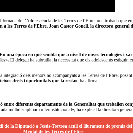
XI Jornada de l’Adolescència de les Terres de l’Ebre, una trobada que en
 a les Terres de l’Ebre, Joan Castor Gonell, la directora general d
En una època en què sembla que a nivell de noves tecnologies i xa
les».
El delegat ha subratllat la necessitat que els adolescents estiguin e
a integració dels menors no acompanyats a les Terres de l’Ebre, posant e
eixos drets i oportunitats que la resta»
, ha afirmat.
ió entre diferents departaments de la Generalitat que treballen con
da multidisciplinar i interinstitucional», ha explicat la directora genera
i de la Diputació a Jesús-Tortosa acull el lliurament de premis del 
Mental de les Terres de l'Ebre