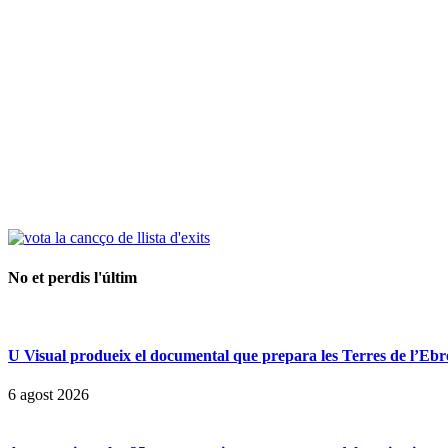
No et perdis l'últim
U Visual produeix el documental que prepara les Terres de l’Ebre p
6 agost 2026