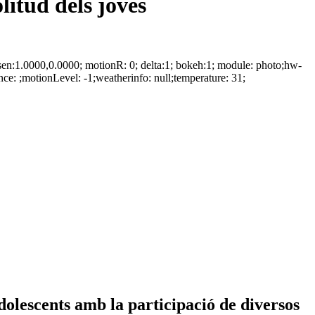
litud dels joves
del_sen:1.0000,0.0000; motionR: 0; delta:1; bokeh:1; module: photo;hw-
ce: ;motionLevel: -1;weatherinfo: null;temperature: 31;
dolescents amb la participació de diversos