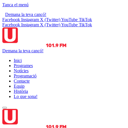
Tanca el menú
Demana la teva cançó!
Facebook
Instagram
X (Twitter)
YouTube
TikTok
Facebook
Instagram
X (Twitter)
YouTube
TikTok
Demana la teva cançó!
Inici
Programes
Notícies
Programació
Contacte
Equip
Història
Lo que sona!