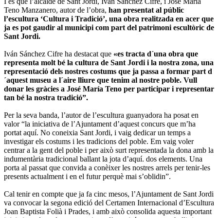
I és que l’alcalde de Sant Jordi, Iván Sánchez Cifre, i José María
Teno Manzanero, autor de l’obra,
han presentat al públic
l’escultura ‘Cultura i Tradició’, una obra realitzada en acer que
ja es pot gaudir al municipi com part del patrimoni escultòric de
Sant Jordi.
Iván Sánchez Cifre ha destacat que
«es tracta d´una obra que
representa molt bé la cultura de Sant Jordi i la nostra zona, una
representació dels nostres costums que ja passa a formar part d
´aquest museu a l´aire lliure que tenim al nostre poble. Vull
donar les gràcies a José María Teno per participar i representar
tan bé la nostra tradició”.
Per la seva banda, l’autor de l’escultura guanyadora ha posat en
valor “la iniciativa de l’Ajuntament d’aquest concurs que m’ha
portat aquí. No coneixia Sant Jordi, i vaig dedicar un temps a
investigar els costums i les tradicions del poble. Em vaig voler
centrar a la gent del poble i per això surt representada la dona amb la
indumentària tradicional ballant la jota d’aquí. dos elements. Una
porta al passat que convida a conèixer les nostres arrels per tenir-les
presents actualment i en el futur perquè mai s’oblidin”.
Cal tenir en compte que ja fa cinc mesos, l’Ajuntament de Sant Jordi
va convocar la segona edició del Certamen Internacional d’Escultura
Joan Baptista Folià i Prades, i amb això consolida aquesta important