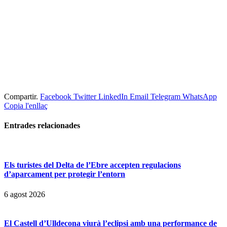
Compartir.
Facebook
Twitter
LinkedIn
Email
Telegram
WhatsApp
Copia l'enllaç
Entrades
relacionades
Els turistes del Delta de l’Ebre accepten regulacions
d’aparcament per protegir l’entorn
6 agost 2026
El Castell d’Ulldecona viurà l’eclipsi amb una performance de