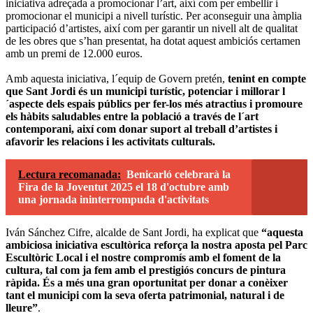
iniciativa adreçada a promocionar l’art, així com per embellir i
promocionar el municipi a nivell turístic. Per aconseguir una àmplia
participació d’artistes, així com per garantir un nivell alt de qualitat
de les obres que s’han presentat, ha dotat aquest ambiciós certamen
amb un premi de 12.000 euros.
Amb aquesta iniciativa, l´equip de Govern pretén,
tenint en compte
que Sant Jordi és un municipi turístic, potenciar i millorar l
´aspecte dels espais públics per fer-los més atractius i promoure
els hàbits saludables entre la població a través de l´art
contemporani, així com donar suport al treball d’artistes i
afavorir les relacions i les activitats culturals.
Lectura recomanada:
Benicarló celebrarà la
Fira de la Joventut 2025 el 18 d'octubre amb
una jornada ininterrompuda d'activitats
Iván Sánchez Cifre, alcalde de Sant Jordi, ha explicat que
“aquesta
ambiciosa iniciativa escultòrica reforça la nostra aposta pel Parc
Escultòric Local i el nostre compromís amb el foment de la
cultura, tal com ja fem amb el prestigiós concurs de pintura
ràpida. És a més una gran oportunitat per donar a conèixer
tant el municipi com la seva oferta patrimonial, natural i de
lleure”
.