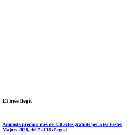
El més llegit
Amposta prepara més de 150 actes gratuïts per a les Festes
Majors 2026, del 7 al 16 d’agost