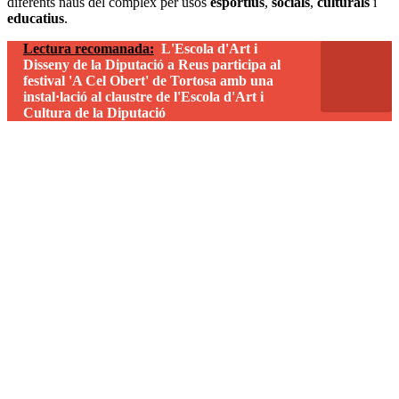
diferents naus del complex per usos
esportius
,
socials
,
culturals
i
educatius
.
Lectura recomanada:
L'Escola d'Art i
Disseny de la Diputació a Reus participa al
festival 'A Cel Obert' de Tortosa amb una
instal·lació al claustre de l'Escola d'Art i
Cultura de la Diputació