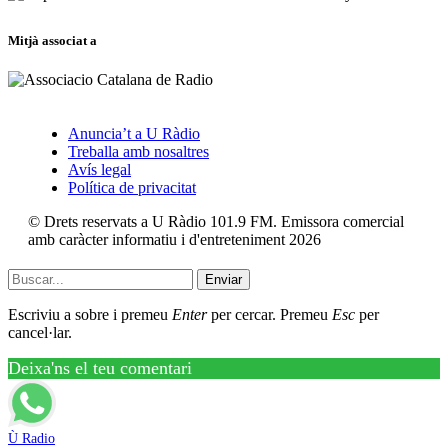
Mitjà associat a
Anuncia’t a U Ràdio
Treballa amb nosaltres
Avís legal
Política de privacitat
© Drets reservats a U Ràdio 101.9 FM. Emissora comercial
amb caràcter informatiu i d'entreteniment 2026
Enviar
Escriviu a sobre i premeu
Enter
per cercar. Premeu
Esc
per
cancel·lar.
Deixa'ns el teu comentari
Ù Radio