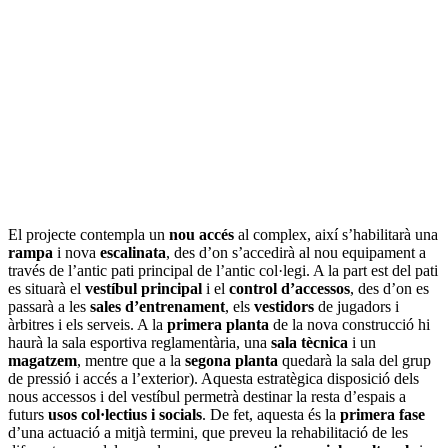
El projecte contempla un
nou accés
al complex, així s’habilitarà una
rampa
i nova
escalinata
, des d’on s’accedirà al nou equipament a
través de l’antic pati principal de l’antic col·legi. A la part est del pati
es situarà el
vestíbul principal
i el
control d’accessos
, des d’on es
passarà a les
sales d’entrenament
, els
vestidors
de jugadors i
àrbitres i els serveis. A la
primera planta
de la nova construcció hi
haurà la sala esportiva reglamentària, una
sala tècnica
i un
magatzem
, mentre que a la
segona planta
quedarà la sala del grup
de pressió i accés a l’exterior). Aquesta estratègica disposició dels
nous accessos i del vestíbul permetrà destinar la resta d’espais a
futurs
usos col·lectius i socials
. De fet, aquesta és la
primera fase
d’una actuació a mitjà termini, que preveu la rehabilitació de les