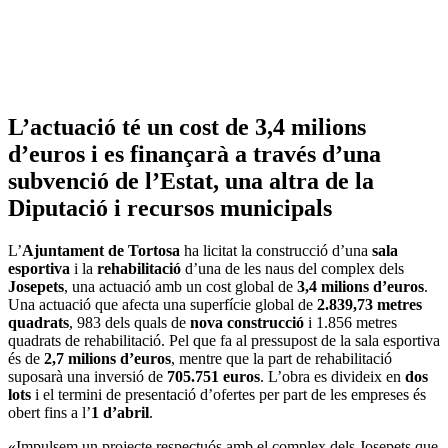
L’actuació té un cost de 3,4 milions
d’euros i es finançarà a través d’una
subvenció de l’Estat, una altra de la
Diputació i recursos municipals
L’
Ajuntament de Tortosa
ha licitat la construcció d’una
sala
esportiva
i la
rehabilitació
d’una de les naus del complex dels
Josepets
, una actuació amb un cost global de
3,4 milions d’euros
.
Una actuació que afecta una superfície global de
2.839,73 metres
quadrats
, 983 dels quals de
nova construcció
i 1.856 metres
quadrats de rehabilitació. Pel que fa al pressupost de la sala esportiva
és de
2,7 milions d’euros
, mentre que la part de rehabilitació
suposarà una inversió de
705.751 euros
. L’obra es divideix en
dos
lots
i el termini de presentació d’ofertes per part de les empreses és
obert fins a l’
1 d’abril
.
«Impulsem un projecte respectuós amb el complex dels Josepets que