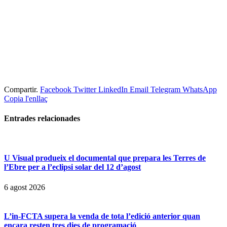
Compartir.
Facebook
Twitter
LinkedIn
Email
Telegram
WhatsApp
Copia l'enllaç
Entrades
relacionades
U Visual produeix el documental que prepara les Terres de
l’Ebre per a l’eclipsi solar del 12 d’agost
6 agost 2026
L’in-FCTA supera la venda de tota l’edició anterior quan
encara resten tres dies de programació