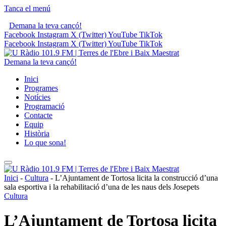
Tanca el menú
Demana la teva cançó!
Facebook
Instagram
X (Twitter)
YouTube
TikTok
Facebook
Instagram
X (Twitter)
YouTube
TikTok
Demana la teva cançó!
Inici
Programes
Notícies
Programació
Contacte
Equip
Història
Lo que sona!
Inici
-
Cultura
-
L’Ajuntament de Tortosa licita la construcció d’una
sala esportiva i la rehabilitació d’una de les naus dels Josepets
Cultura
L’Ajuntament de Tortosa licita