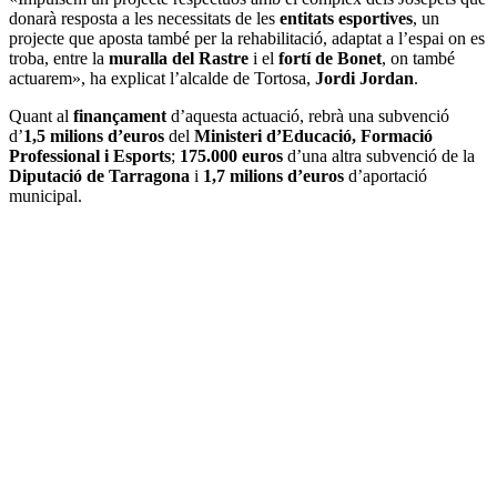
donarà resposta a les necessitats de les
entitats esportives
, un
projecte que aposta també per la rehabilitació, adaptat a l’espai on es
troba, entre la
muralla del Rastre
i el
fortí de Bonet
, on també
actuarem», ha explicat l’alcalde de Tortosa,
Jordi Jordan
.
Quant al
finançament
d’aquesta actuació, rebrà una subvenció
d’
1,5 milions d’euros
del
Ministeri d’Educació, Formació
Professional i Esports
;
175.000 euros
d’una altra subvenció de la
Diputació de Tarragona
i
1,7 milions d’euros
d’aportació
municipal.