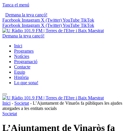
Tanca el menú
Demana la teva cançó!
Facebook
Instagram
X (Twitter)
YouTube
TikTok
Facebook
Instagram
X (Twitter)
YouTube
TikTok
Demana la teva cançó!
Inici
Programes
Notícies
Programació
Contacte
Equip
Història
Lo que sona!
Inici
-
Societat
-
L’Ajuntament de Vinaròs fa públiques les ajudes
atorgades a les entitats socials
Societat
L’Ajuntament de Vinaròs fa