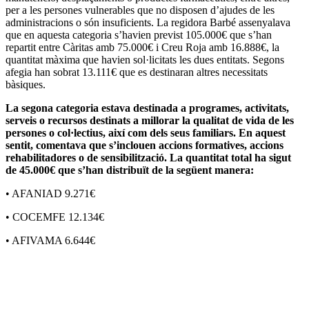
per a les persones vulnerables que no disposen d’ajudes de les
administracions o són insuficients. La regidora Barbé assenyalava
que en aquesta categoria s’havien previst 105.000€ que s’han
repartit entre Càritas amb 75.000€ i Creu Roja amb 16.888€, la
quantitat màxima que havien sol·licitats les dues entitats. Segons
afegia han sobrat 13.111€ que es destinaran altres necessitats
bàsiques.
La segona categoria estava destinada a programes, activitats,
serveis o recursos destinats a millorar la qualitat de vida de les
persones o col·lectius, així com dels seus familiars. En aquest
sentit, comentava que s’inclouen accions formatives, accions
rehabilitadores o de sensibilització. La quantitat total ha sigut
de 45.000€ que s’han distribuït de la següent manera:
• AFANIAD 9.271€
• COCEMFE 12.134€
• AFIVAMA 6.644€