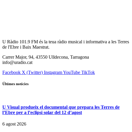
U Ràdio 101.9 FM és la teua ràdio musical i informativa a les Terres
de l'Ebre i Baix Maestrat.
Carrer Major, 94, 43550 Ulldecona, Tarragona
info@uradio.cat
Facebook
X (Twitter)
Instagram
YouTube
TikTok
Últimes notícies
U Visual produeix el documental que prepara les Terres de
l’Ebre per a l’eclipsi solar del 12 d’agost
6 agost 2026