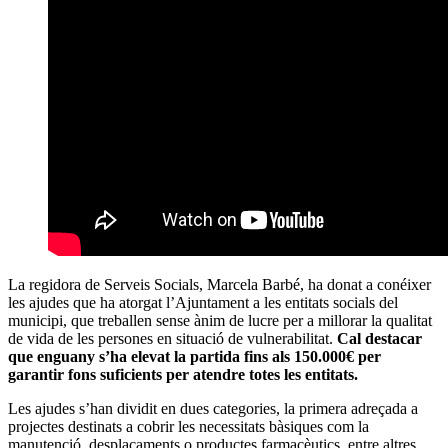
La regidora de Serveis Socials, Marcela Barbé, ha donat a conéixer
les ajudes que ha atorgat l’Ajuntament a les entitats socials del
municipi, que treballen sense ànim de lucre per a millorar la qualitat
de vida de les persones en situació de vulnerabilitat.
Cal destacar
que enguany s’ha elevat la partida fins als 150.000€ per
garantir fons suficients per atendre totes les entitats.
Les ajudes s’han dividit en dues categories, la primera adreçada a
projectes destinats a cobrir les necessitats bàsiques com la
manutenció, desplaçaments o productes farmacèutics, entre altres,