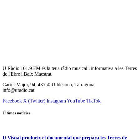
U Ràdio 101.9 FM és la teua ràdio musical i informativa a les Terres
de l'Ebre i Baix Maestrat.
Carrer Major, 94, 43550 Ulldecona, Tarragona
info@uradio.cat
Facebook
X (Twitter)
Instagram
YouTube
TikTok
Últimes notícies
U Visual produeix el documental que prepara les Terres de