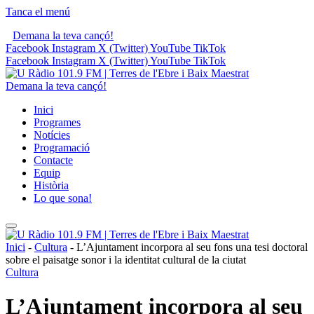
Tanca el menú
Demana la teva cançó!
Facebook
Instagram
X (Twitter)
YouTube
TikTok
Facebook
Instagram
X (Twitter)
YouTube
TikTok
Demana la teva cançó!
Inici
Programes
Notícies
Programació
Contacte
Equip
Història
Lo que sona!
Inici
-
Cultura
-
L’Ajuntament incorpora al seu fons una tesi doctoral
sobre el paisatge sonor i la identitat cultural de la ciutat
Cultura
L’Ajuntament incorpora al seu