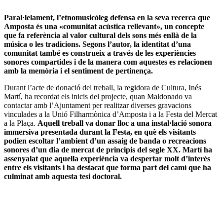
Paral·lelament, l’etnomusicòleg defensa en la seva recerca que
Amposta és una «comunitat acústica rellevant», un concepte
que fa referència al valor cultural dels sons més enllà de la
música o les tradicions. Segons l’autor, la identitat d’una
comunitat també es construeix a través de les experiències
sonores compartides i de la manera com aquestes es relacionen
amb la memòria i el sentiment de pertinença.
Durant l’acte de donació del treball, la regidora de Cultura, Inés
Martí, ha recordat els inicis del projecte, quan Maldonado va
contactar amb l’Ajuntament per realitzar diverses gravacions
vinculades a la Unió Filharmònica d’Amposta i a la Festa del Mercat
a la Plaça.
Aquell treball va donar lloc a una instal·lació sonora
immersiva presentada durant la Festa, en què els visitants
podien escoltar l’ambient d’un assaig de banda o recreacions
sonores d’un dia de mercat de principis del segle XX. Martí ha
assenyalat que aquella experiència va despertar molt d’interès
entre els visitants i ha destacat que forma part del camí que ha
culminat amb aquesta tesi doctoral.