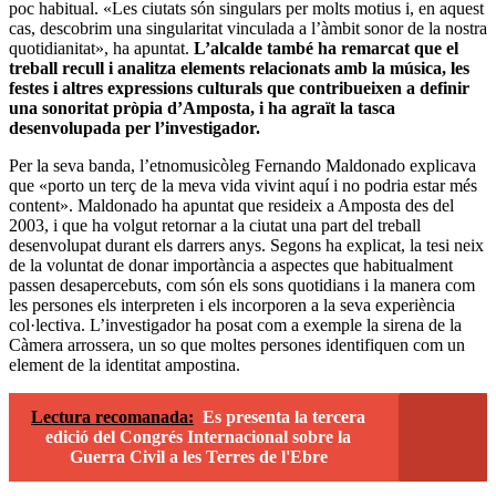
poc habitual. «Les ciutats són singulars per molts motius i, en aquest
cas, descobrim una singularitat vinculada a l’àmbit sonor de la nostra
quotidianitat», ha apuntat.
L’alcalde també ha remarcat que el
treball recull i analitza elements relacionats amb la música, les
festes i altres expressions culturals que contribueixen a definir
una sonoritat pròpia d’Amposta, i ha agraït la tasca
desenvolupada per l’investigador.
Per la seva banda, l’etnomusicòleg Fernando Maldonado explicava
que «porto un terç de la meva vida vivint aquí i no podria estar més
content». Maldonado ha apuntat que resideix a Amposta des del
2003, i que ha volgut retornar a la ciutat una part del treball
desenvolupat durant els darrers anys. Segons ha explicat, la tesi neix
de la voluntat de donar importància a aspectes que habitualment
passen desapercebuts, com són els sons quotidians i la manera com
les persones els interpreten i els incorporen a la seva experiència
col·lectiva. L’investigador ha posat com a exemple la sirena de la
Càmera arrossera, un so que moltes persones identifiquen com un
element de la identitat ampostina.
Lectura recomanada:
Es presenta la tercera
edició del Congrés Internacional sobre la
Guerra Civil a les Terres de l'Ebre