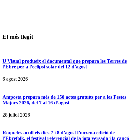
El més llegit
U Visual produeix el documental que prepara les Terres de
l’Ebre per a l’eclipsi solar del 12 d’agost
6 agost 2026
Amposta prepara més de 150 actes gratuïts per a les Festes
Majors 2026, del 7 al 16 d’agost
28 juliol 2026
Roquetes acull els dies 7 i 8 d’agost l’onzena edició de
l’Ebrefolk, el festival referencial de la jota versada i la cançó