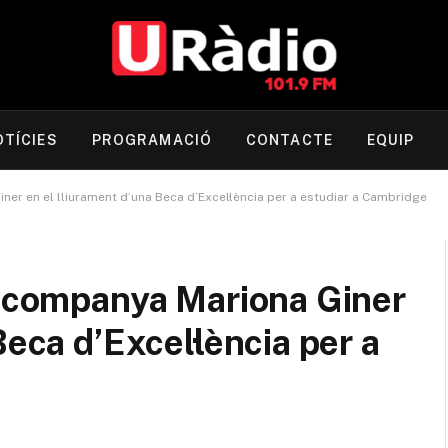
OTÍCIES
PROGRAMACIÓ
CONTACTE
EQUIP
er en el lliurament d’una Beca d’Excel·lència per a estudiar a Cambridge
 acompanya Mariona Giner
Beca d’Excel·lència per a