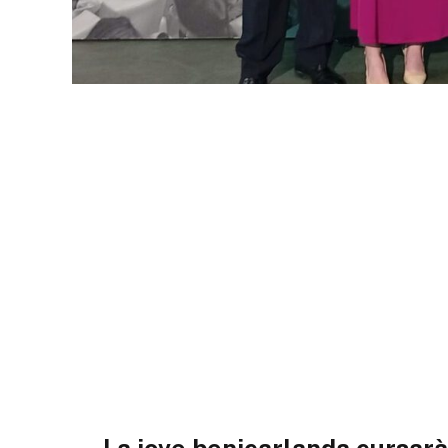
La jove benicarlanda cursarà