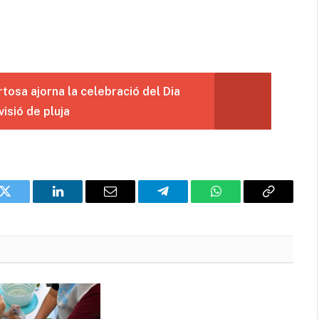
tosa ajorna la celebració del Dia
isió de pluja
k
Twitter
LinkedIn
Email
Telegram
WhatsApp
Copia
l'enllaç