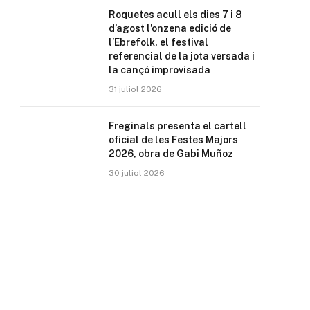
Roquetes acull els dies 7 i 8
d’agost l’onzena edició de
l’Ebrefolk, el festival
referencial de la jota versada i
la cançó improvisada
31 juliol 2026
Freginals presenta el cartell
oficial de les Festes Majors
2026, obra de Gabi Muñoz
30 juliol 2026