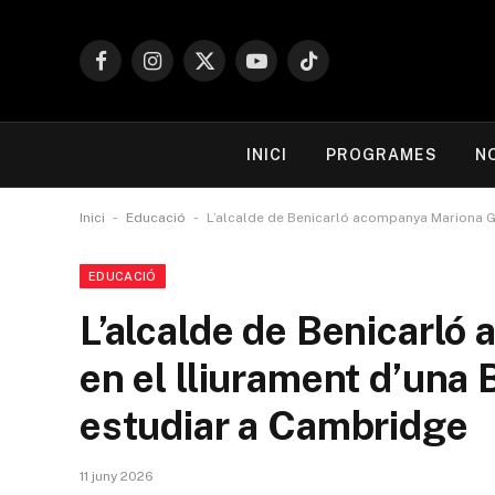
Facebook
Instagram
X
YouTube
TikTok
(Twitter)
INICI
PROGRAMES
N
-
-
Inici
Educació
L’alcalde de Benicarló acompanya Mariona Gin
EDUCACIÓ
L’alcalde de Benicarló
en el lliurament d’una 
estudiar a Cambridge
11 juny 2026