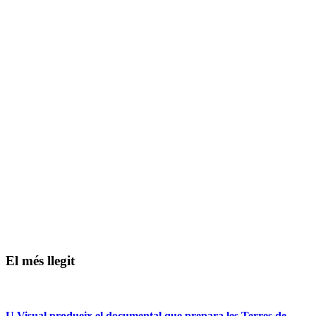
El més llegit
U Visual produeix el documental que prepara les Terres de