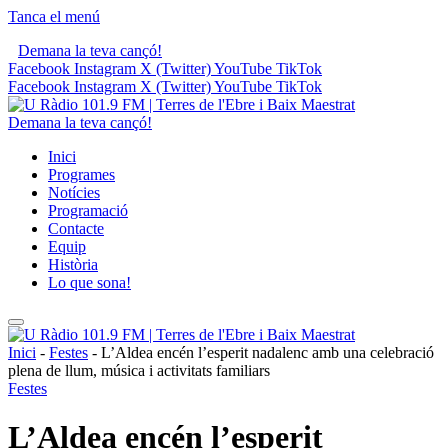
Tanca el menú
Demana la teva cançó!
Facebook
Instagram
X (Twitter)
YouTube
TikTok
Facebook
Instagram
X (Twitter)
YouTube
TikTok
Demana la teva cançó!
Inici
Programes
Notícies
Programació
Contacte
Equip
Història
Lo que sona!
Inici
-
Festes
-
L’Aldea encén l’esperit nadalenc amb una celebració
plena de llum, música i activitats familiars
Festes
L’Aldea encén l’esperit