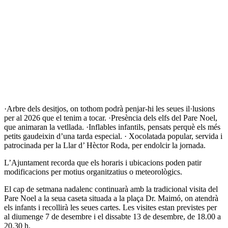
·Arbre dels desitjos, on tothom podrà penjar-hi les seues il·lusions
per al 2026 que el tenim a tocar. ·Presència dels elfs del Pare Noel,
que animaran la vetllada. ·Inflables infantils, pensats perquè els més
petits gaudeixin d’una tarda especial. · Xocolatada popular, servida i
patrocinada per la Llar d’ Hèctor Roda, per endolcir la jornada.
L’Ajuntament recorda que els horaris i ubicacions poden patir
modificacions per motius organitzatius o meteorològics.
El cap de setmana nadalenc continuarà amb la tradicional visita del
Pare Noel a la seua caseta situada a la plaça Dr. Maimó, on atendrà
els infants i recollirà les seues cartes. Les visites estan previstes per
al diumenge 7 de desembre i el dissabte 13 de desembre, de 18.00 a
20.30 h.