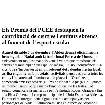
Els Premis del PCEE destaquen la
contribució de centres i entitats ebrencs
al foment de l’esport escolar
Aquest dissabte 6 de desembre, l’Aldea donarà oficialment la
benvinguda a Nadal amb la tradicional Encesa de Llums,
un
esdeveniment molt estimat pels veïns i veïnes que transforma els
carrers del municipi en un espai de màgia, il·lusió i convivència.
La
cita, que s’ha convertit en un referent del calendari festiu local,
arriba enguany amb novetats i activitats pensades per a totes les
edats.
Una arrencada lluminosa
a la plaça 1 d’Octubre
, que
començarà amb l’encesa dels llums de Nadal a la plaça 1 d’Octubre,
un moment simbòlic que marca l’inici oficial de les festes. Tot
seguit, començarà la rua festiva per l’avinguda Robert Graupera fins
a la Pista Coberta del camp municipal de la Unió Esportiva Aldeana.
Durant el recorregut, petits i grans estaran acompanyats per
personatges de Nadal i l’animada música en directe de Stromboli