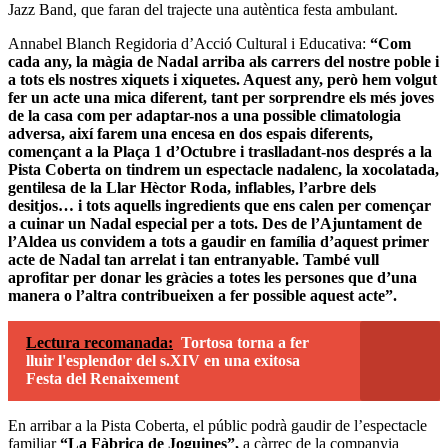
Jazz Band, que faran del trajecte una autèntica festa ambulant.
Annabel Blanch Regidoria d’Acció Cultural i Educativa:
“Com
cada any, la màgia de Nadal arriba als carrers del nostre poble i
a tots els nostres xiquets i xiquetes. Aquest any, però hem volgut
fer un acte una mica diferent, tant per sorprendre els més joves
de la casa com per adaptar-nos a una possible climatologia
adversa, així farem una encesa en dos espais diferents,
començant a la Plaça 1 d’Octubre i traslladant-nos després a la
Pista Coberta on tindrem un espectacle nadalenc, la xocolatada,
gentilesa de la Llar Hèctor Roda, inflables, l’arbre dels
desitjos… i tots aquells ingredients que ens calen per començar
a cuinar un Nadal especial per a tots. Des de l’Ajuntament de
l’Aldea us convidem a tots a gaudir en família d’aquest primer
acte de Nadal tan arrelat i tan entranyable. També vull
aprofitar per donar les gràcies a totes les persones que d’una
manera o l’altra contribueixen a fer possible aquest acte”.
Lectura recomanada:
Tortosa torna a fer
lluir l'esplendor del s.XIV en una exitosa
Festa del Renaixement
En arribar a la Pista Coberta, el públic podrà gaudir de l’espectacle
familiar
“La Fàbrica de Joguines”,
a càrrec de la companyia