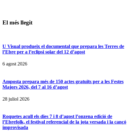
El més llegit
U Visual produeix el documental que prepara les Terres de
l’Ebre per a l’eclipsi solar del 12 d’agost
6 agost 2026
Amposta prepara més de 150 actes gratuïts per a les Festes
Majors 2026, del 7 al 16 d’agost
28 juliol 2026
Roquetes acull els dies 7 i 8 d’agost l’onzena edició de
l’Ebrefolk, el festival referencial de la jota versada i la cançó
improvisada