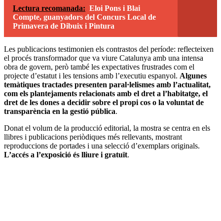
Lectura recomanada:
Eloi Pons i Blai
Compte, guanyadors del Concurs Local de
Primavera de Dibuix i Pintura
Les publicacions testimonien els contrastos del període: reflecteixen
el procés transformador que va viure Catalunya amb una intensa
obra de govern, però també les expectatives frustrades com el
projecte d’estatut i les tensions amb l’executiu espanyol.
Algunes
temàtiques tractades presenten paral·lelismes amb l’actualitat,
com els plantejaments relacionats amb el dret a l’habitatge, el
dret de les dones a decidir sobre el propi cos o la voluntat de
transparència en la gestió pública
.
Donat el volum de la producció editorial, la mostra se centra en els
llibres i publicacions periòdiques més rellevants, mostrant
reproduccions de portades i una selecció d’exemplars originals.
L’accés a l’exposició és lliure i gratuït
.