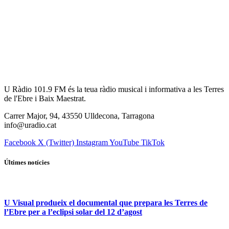
U Ràdio 101.9 FM és la teua ràdio musical i informativa a les Terres
de l'Ebre i Baix Maestrat.
Carrer Major, 94, 43550 Ulldecona, Tarragona
info@uradio.cat
Facebook
X (Twitter)
Instagram
YouTube
TikTok
Últimes notícies
U Visual produeix el documental que prepara les Terres de
l’Ebre per a l’eclipsi solar del 12 d’agost