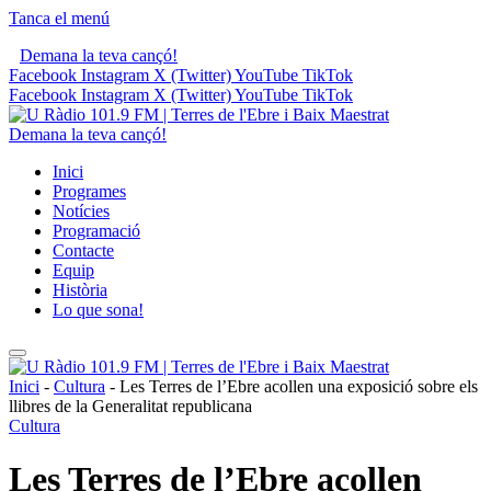
Tanca el menú
Demana la teva cançó!
Facebook
Instagram
X (Twitter)
YouTube
TikTok
Facebook
Instagram
X (Twitter)
YouTube
TikTok
Demana la teva cançó!
Inici
Programes
Notícies
Programació
Contacte
Equip
Història
Lo que sona!
Inici
-
Cultura
-
Les Terres de l’Ebre acollen una exposició sobre els
llibres de la Generalitat republicana
Cultura
Les Terres de l’Ebre acollen