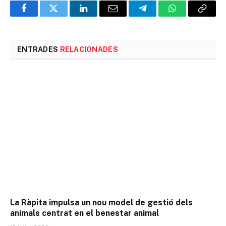
Facebook
Twitter
LinkedIn
Email
Telegram
WhatsApp
Copia
l'enlla
ENTRADES
RELACIONADES
La Ràpita impulsa un nou model de gestió dels
animals centrat en el benestar animal