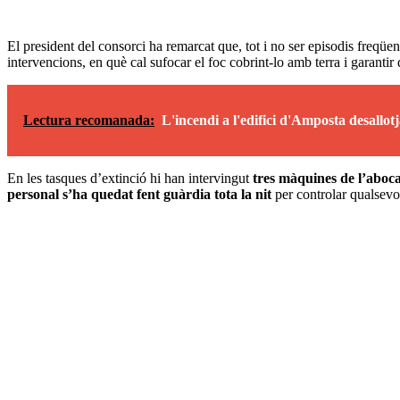
El president del consorci ha remarcat que, tot i no ser episodis freqüen
intervencions, en què cal sufocar el foc cobrint-lo amb terra i garantir q
Lectura recomanada:
L'incendi a l'edifici d'Amposta desallotja
En les tasques d’extinció hi han intervingut
tres màquines de l’aboc
personal s’ha quedat fent guàrdia tota la nit
per controlar qualsevo