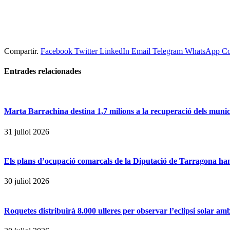
Compartir.
Facebook
Twitter
LinkedIn
Email
Telegram
WhatsApp
Co
Entrades
relacionades
Marta Barrachina destina 1,7 milions a la recuperació dels municip
31 juliol 2026
Els plans d’ocupació comarcals de la Diputació de Tarragona han
30 juliol 2026
Roquetes distribuirà 8.000 ulleres per observar l’eclipsi solar am