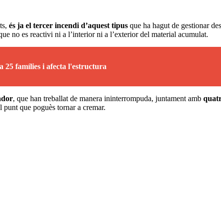
ts,
és ja el tercer incendi d’aquest tipus
que ha hagut de gestionar des 
ue no es reactivi ni a l’interior ni a l’exterior del material acumulat.
 25 famílies i afecta l'estructura
ador
, que han treballat de manera ininterrompuda, juntament amb
quat
l punt que poguès tornar a cremar.