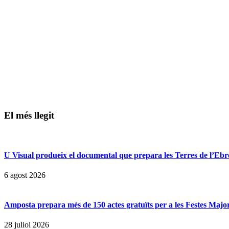
El més llegit
U Visual produeix el documental que prepara les Terres de l’Ebre p
6 agost 2026
Amposta prepara més de 150 actes gratuïts per a les Festes Majors
28 juliol 2026