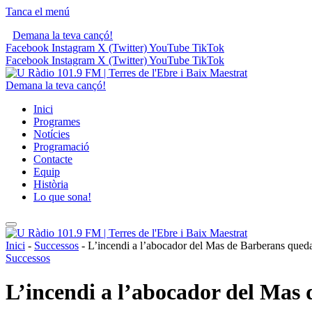
Tanca el menú
Demana la teva cançó!
Facebook
Instagram
X (Twitter)
YouTube
TikTok
Facebook
Instagram
X (Twitter)
YouTube
TikTok
Demana la teva cançó!
Inici
Programes
Notícies
Programació
Contacte
Equip
Història
Lo que sona!
Inici
-
Successos
-
L’incendi a l’abocador del Mas de Barberans queda 
Successos
L’incendi a l’abocador del Mas 