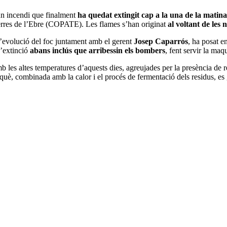
un incendi que finalment
ha quedat extingit cap a la una de la matin
Terres de l’Ebre (COPATE). Les flames s’han originat
al voltant de les 
l’evolució del foc juntament amb el gerent
Josep Caparrós
, ha posat e
d’extinció
abans inclús que arribessin els bombers
, fent servir la maq
mb les altes temperatures d’aquests dies, agreujades per la presència de
què, combinada amb la calor i el procés de fermentació dels residus, es