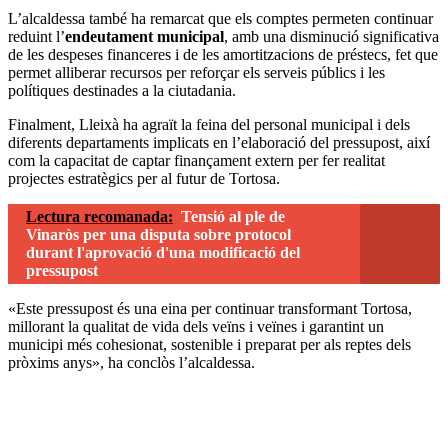
L’alcaldessa també ha remarcat que els comptes permeten continuar
reduint l’
endeutament municipal
, amb una disminució significativa
de les despeses financeres i de les amortitzacions de préstecs, fet que
permet alliberar recursos per reforçar els serveis públics i les
polítiques destinades a la ciutadania.
Finalment, Lleixà ha agraït la feina del personal municipal i dels
diferents departaments implicats en l’elaboració del pressupost, així
com la capacitat de captar finançament extern per fer realitat
projectes estratègics per al futur de Tortosa.
Lectura recomanada:
Tensió al ple de
Vinaròs per una disputa sobre protocol
durant l'aprovació d'una modificació del
pressupost
«Este pressupost és una eina per continuar transformant Tortosa,
millorant la qualitat de vida dels veïns i veïnes i garantint un
municipi més cohesionat, sostenible i preparat per als reptes dels
pròxims anys», ha conclòs l’alcaldessa.