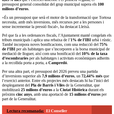
pressupost general consolidat del grup municipal supera els
100
milions d’euros
.
«És un pressupost que serà el motor de la transformació que Tortosa
necessita, amb més inversions, més recursos per a les persones i
sense incrementar la pressió fiscal», ha destacat Lleixà.
Pel que fa a les ordenances fiscals, l’Ajuntament manté congelats els
tributs municipals i aplica una rebaixa de l’
1% de l’IBI
urbà i rústic.
També incorpora noves bonificacions, com una reducció del
75%
de l’IBI
per als habitatges que s’incorporen a la borsa municipal de
mediació de lloguer, així com una bonificació del
10% de la taxa
d’escombraries
per als habitatges i activitats econòmiques adherits
a la recollida porta a porta, a
Campredó
.
Per una altra part, el pressupost del 2026 preveu una partida
d’inversions superior als
7,9 milions d’euros
, un
72,44% més
que
l’exercici anterior. Entre els projectes més destacats hi ha l’inici del
desplegament del
Pla de Barris i Viles
de la Generalitat, que
mobilitzarà
25 milions d’euros
a la
Ciutat Històrica
durant els
pròxims
cinc anys
, amb una aportació de
15 milions d’euros
per
part de la Generalitat.
Lectura recomanada:
El Conseller