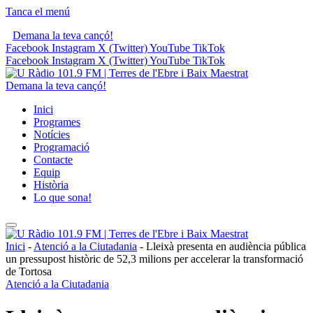
Tanca el menú
Demana la teva cançó!
Facebook
Instagram
X (Twitter)
YouTube
TikTok
Facebook
Instagram
X (Twitter)
YouTube
TikTok
Demana la teva cançó!
Inici
Programes
Notícies
Programació
Contacte
Equip
Història
Lo que sona!
Inici
-
Atenció a la Ciutadania
-
Lleixà presenta en audiència pública
un pressupost històric de 52,3 milions per accelerar la transformació
de Tortosa
Atenció a la Ciutadania