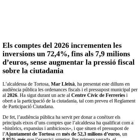
Els comptes del 2026 incrementen les
inversions un 72,4%, fins als 7,9 milions
d’euros, sense augmentar la pressió fiscal
sobre la ciutadania
L’alcaldessa de Tortosa,
Mar Lleixà
, ha presentat este dilluns en
audiència pública les ordenances fiscals i el pressupost municipal per
al
2026
. Ha sigut durant un acte al
Centre Cívic de Ferreries
i
obert a la participació de la ciutadania, tal com preveu el Reglament
de Participació Ciutadana.
De fet, l’audiència pública ha servit per donar a conèixer els
principals eixos d’uns comptes que l’alcaldessa ha qualificat com a
«històrics, expansius i ambiciosos», i que situen el pressupost de
l’
Ajuntament de Tortosa
en
més de 52,3 milions d’euros
, un
8,85% més
que l’exercici anterior. Per primera vegada, el