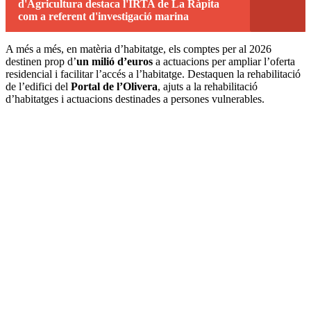
d'Agricultura destaca l'IRTA de La Ràpita
com a referent d'investigació marina
A més a més, en matèria d’habitatge, els comptes per al 2026
destinen prop d’
un milió d’euros
a actuacions per ampliar l’oferta
residencial i facilitar l’accés a l’habitatge. Destaquen la rehabilitació
de l’edifici del
Portal de l’Olivera
, ajuts a la rehabilitació
d’habitatges i actuacions destinades a persones vulnerables.