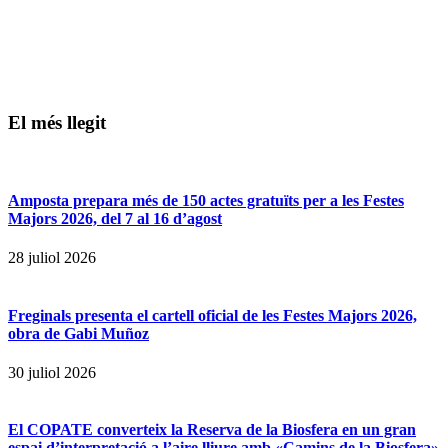
El més llegit
Amposta prepara més de 150 actes gratuïts per a les Festes
Majors 2026, del 7 al 16 d’agost
28 juliol 2026
Freginals presenta el cartell oficial de les Festes Majors 2026,
obra de Gabi Muñoz
30 juliol 2026
El COPATE converteix la Reserva de la Biosfera en un gran
espai d’interpretació a l’aire lliure amb «Camins de la Biosfera»