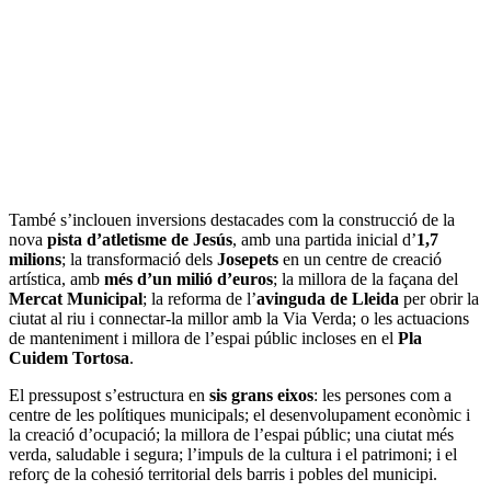
També s’inclouen inversions destacades com la construcció de la
nova
pista d’atletisme de Jesús
, amb una partida inicial d’
1,7
milions
; la transformació dels
Josepets
en un centre de creació
artística, amb
més d’un milió d’euros
; la millora de la façana del
Mercat Municipal
; la reforma de l’
avinguda de Lleida
per obrir la
ciutat al riu i connectar-la millor amb la Via Verda; o les actuacions
de manteniment i millora de l’espai públic incloses en el
Pla
Cuidem Tortosa
.
El pressupost s’estructura en
sis grans eixos
: les persones com a
centre de les polítiques municipals; el desenvolupament econòmic i
la creació d’ocupació; la millora de l’espai públic; una ciutat més
verda, saludable i segura; l’impuls de la cultura i el patrimoni; i el
reforç de la cohesió territorial dels barris i pobles del municipi.