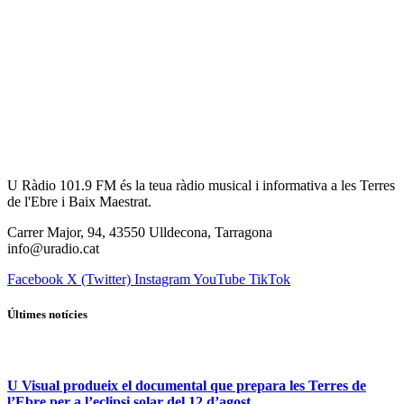
U Ràdio 101.9 FM és la teua ràdio musical i informativa a les Terres
de l'Ebre i Baix Maestrat.
Carrer Major, 94, 43550 Ulldecona, Tarragona
info@uradio.cat
Facebook
X (Twitter)
Instagram
YouTube
TikTok
Últimes notícies
U Visual produeix el documental que prepara les Terres de
l’Ebre per a l’eclipsi solar del 12 d’agost