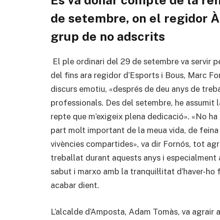
de setembre, on el regidor À
grup de no adscrits
El ple ordinari del 29 de setembre va servir p
del fins ara regidor d’Esports i Bous, Marc Fo
discurs emotiu, «després de deu anys de trebal
professionals. Des del setembre, he assumit la
repte que m’exigeix plena dedicació». «No ha e
part molt important de la meua vida, de feina 
vivències compartides», va dir Fornós, tot agr
treballat durant aquests anys i especialment a 
sabut i marxo amb la tranquil·litat d’haver-h
acabar dient.
L’alcalde d’Amposta, Adam Tomàs, va agrair a