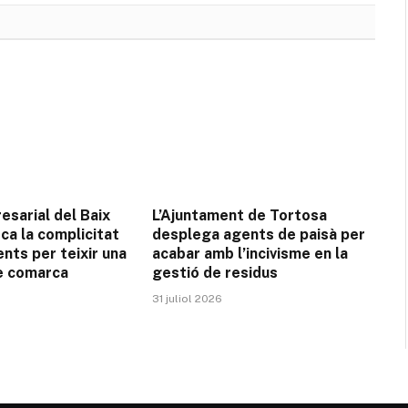
resarial del Baix
L’Ajuntament de Tortosa
ca la complicitat
desplega agents de paisà per
nts per teixir una
acabar amb l’incivisme en la
e comarca
gestió de residus
31 juliol 2026