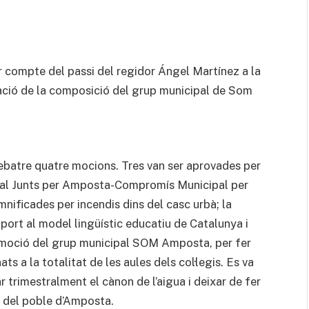
 compte del passi del regidor Ángel Martínez a la
cació de la composició del grup municipal de Som
tre quatre mocions. Tres van ser aprovades per
ipal Junts per Amposta-Compromís Municipal per
amnificades per incendis dins del casc urbà; la
rt al model lingüístic educatiu de Catalunya i
 moció del grup municipal SOM Amposta, per fer
ats a la totalitat de les aules dels col·legis. Es va
trimestralment el cànon de l’aigua i deixar de fer
i del poble d’Amposta.