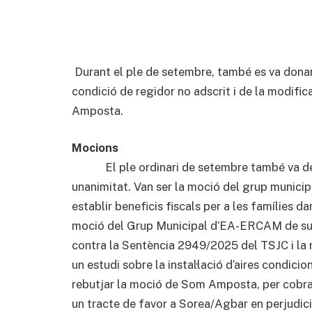
Durant el ple de setembre, també es va donar
condició de regidor no adscrit i de la modifi
Amposta.
Mocions
El ple ordinari de setembre també va deba
unanimitat. Van ser la moció del grup munic
establir beneficis fiscals per a les famílies d
moció del Grup Municipal d’EA-ERCAM de supo
contra la Sentència 2949/2025 del TSJC i la
un estudi sobre la instal·lació d’aires condicion
rebutjar la moció de Som Amposta, per cobrar 
un tracte de favor a Sorea/Agbar en perjudic