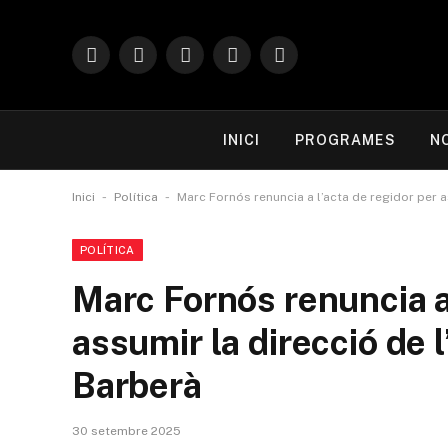
Facebook
Instagram
X
YouTube
TikTok
(Twitter)
INICI
PROGRAMES
N
-
-
Inici
Política
Marc Fornós renuncia a l’acta de regidor per a
POLÍTICA
Marc Fornós renuncia a 
assumir la direcció de l
Barberà
30 setembre 2025