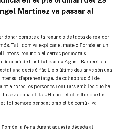
ngel Martínez va passar al
er donar compte a la renuncia de l’acta de regidor
rnós. Tal i com va explicar el mateix Fornós en un
l intens, renuncio al càrrec per motius
 direcció de l’institut escola Agustí Barberà, un
stat una decisió fàcil, els últims deu anys són una
intensa, d’aprenentatge, de col·laboració i de
aint a totes les persones i entitats amb les que ha
la seva dona i fills. «Ho he fet el millor que he
o fet tot sempre pensant amb el bé comú», va
 Fornós la feina durant aquesta dècada al