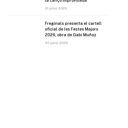
la cançó improvisada
31 juliol 2026
Freginals presenta el cartell
oficial de les Festes Majors
2026, obra de Gabi Muñoz
30 juliol 2026