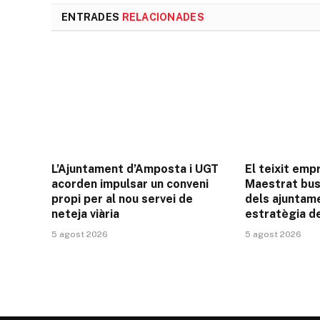
ENTRADES
RELACIONADES
L’Ajuntament d’Amposta i UGT
El teixit emp
acorden impulsar un conveni
Maestrat bus
propi per al nou servei de
dels ajuntame
neteja viària
estratègia d
5 agost 2026
5 agost 2026