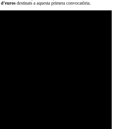
 d’euros
destinats a aquesta primera convocatòria.