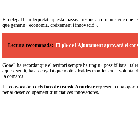
El delegat ha interpretat aquesta massiva resposta com un signe que l
que generin «economia, creixement i innovació».
Lectura recomanada:
El ple de l'Ajuntament aprovarà el con
Gonell ha recordat que el territori sempre ha tingut «possibilitats i tale
aquest sentit, ha assenyalat que molts alcaldes manifesten la voluntat d
la comarca.
La convocatòria dels
fons de transició nuclear
representa una oportuni
per al desenvolupament d’iniciatives innovadores.