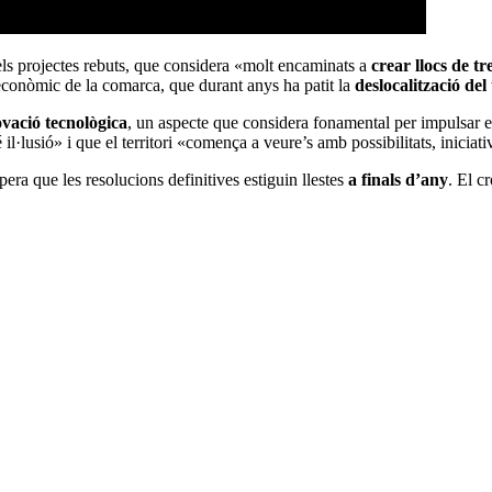
 dels projectes rebuts, que considera «molt encaminats a
crear llocs de tr
econòmic de la comarca, que durant anys ha patit la
deslocalització del
vació tecnològica
, un aspecte que considera fonamental per impulsar el
 il·lusió» i que el territori «comença a veure’s amb possibilitats, iniciati
pera que les resolucions definitives estiguin llestes
a finals d’any
. El c