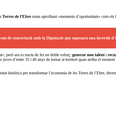
es
Terres de l’Ebre
estan aprofitant «moments d’oportunitats» com els fo
veni de concertació amb la Diputació que suposarà una inversió d'1
nt», però ara es tracta de fer un doble esforç:
generar nou talent
i
recu
e joves d’entre 35 i 40 anys de tornar al territori quan arriba el moment 
tat històrica per transformar l’economia de les Terres de l’Ebre, diversifi