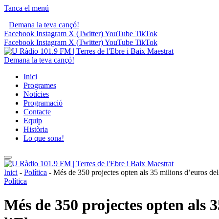
Tanca el menú
Demana la teva cançó!
Facebook
Instagram
X (Twitter)
YouTube
TikTok
Facebook
Instagram
X (Twitter)
YouTube
TikTok
Demana la teva cançó!
Inici
Programes
Notícies
Programació
Contacte
Equip
Història
Lo que sona!
Inici
-
Política
-
Més de 350 projectes opten als 35 milions d’euros dels
Política
Més de 350 projectes opten als 35