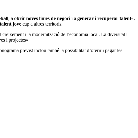
eball
, a
obrir noves línies de negoci
i a
generar i recuperar talent
«.
 talent jove
cap a altres territoris.
 creixement i la modernització de l’economia local. La diversitat i
ves i projectes».
ronograma previst inclou també la possibilitat d’oferir i pagar les