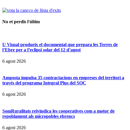
No et perdis l'últim
U Visual produeix el documental que prepara les Terres de
l’Ebre per a l’eclipsi solar del 12 d’agost
6 agost 2026
Amposta impulsa 35 contractacions en empreses del territori a
través del programa Integral Plus del SOC
6 agost 2026
SomRuralitats reivindica les cooperatives com a motor de
repoblament als micropobles ebrencs
6 agost 2026