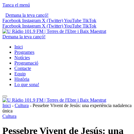
Tanca el menú
Demana la teva cançó!
Facebook
Instagram
X (Twitter)
YouTube
TikTok
Facebook
Instagram
X (Twitter)
YouTube
TikTok
Demana la teva cançó!
Inici
Programes
Notícies
Programació
Contacte
Equip
Història
Lo que sona!
Inici
-
Cultura
-
Pessebre Vivent de Jesús: una experiència nadalenca
única
Cultura
Pessebre Vivent de Jesús: una