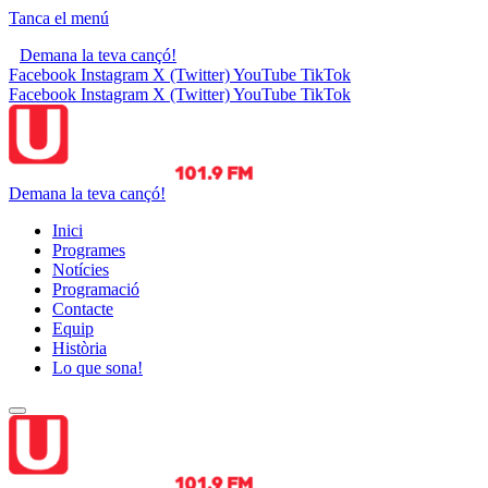
Tanca el menú
Demana la teva cançó!
Facebook
Instagram
X (Twitter)
YouTube
TikTok
Facebook
Instagram
X (Twitter)
YouTube
TikTok
Demana la teva cançó!
Inici
Programes
Notícies
Programació
Contacte
Equip
Història
Lo que sona!