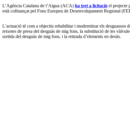
L’Agència Catalana de l’Aigua (ACA)
ha tret a licitació
el projecte 
està cofinançat pel Fons Europeu de Desenvolupament Regional (FED
L’actuació té com a objectiu rehabilitar i modernitzar els desguassos d
reixetes de presa del desguàs de mig fons, la substitució de les vàlvu
sortida del desguàs de mig fons, i la retirada d’elements en desús.