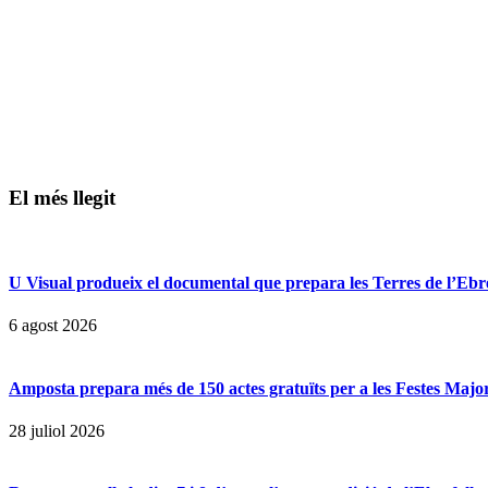
El més llegit
U Visual produeix el documental que prepara les Terres de l’Ebre p
6 agost 2026
Amposta prepara més de 150 actes gratuïts per a les Festes Majors
28 juliol 2026