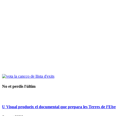
No et perdis l'últim
U Visual produeix el documental que prepara les Terres de l’Ebre p