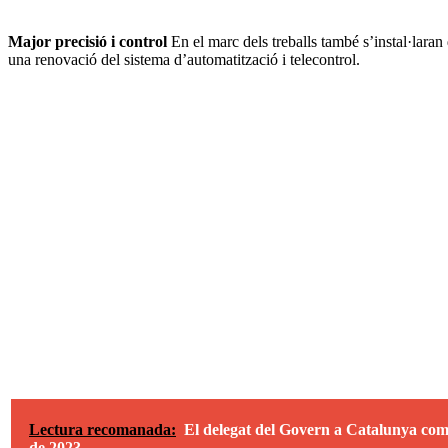
Major precisió i control
En el marc dels treballs també s’instal·lara
una renovació del sistema d’automatització i telecontrol.
Lectura recomanada:
El delegat del Govern a Catalunya comun
de 2023