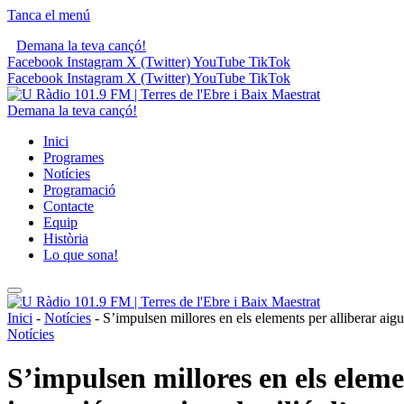
Tanca el menú
Demana la teva cançó!
Facebook
Instagram
X (Twitter)
YouTube
TikTok
Facebook
Instagram
X (Twitter)
YouTube
TikTok
Demana la teva cançó!
Inici
Programes
Notícies
Programació
Contacte
Equip
Història
Lo que sona!
Inici
-
Notícies
-
S’impulsen millores en els elements per alliberar aig
Notícies
S’impulsen millores en els eleme