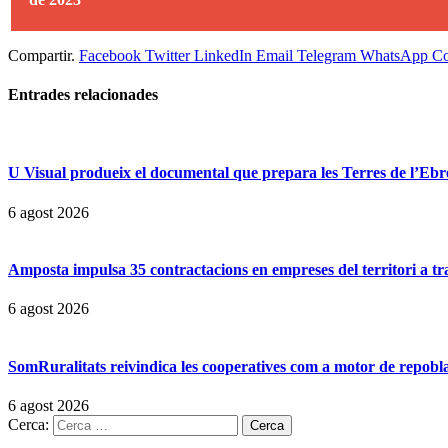
Compartir.
Facebook
Twitter
LinkedIn
Email
Telegram
WhatsApp
Co
Entrades
relacionades
U Visual produeix el documental que prepara les Terres de l’Ebre p
6 agost 2026
Amposta impulsa 35 contractacions en empreses del territori a t
6 agost 2026
SomRuralitats reivindica les cooperatives com a motor de repobl
6 agost 2026
Cerca: