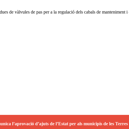
n dues de vàlvules de pas per a la regulació dels cabals de manteniment
ica l’aprovació d’ajuts de l’Estat per als municipis de les Terres 