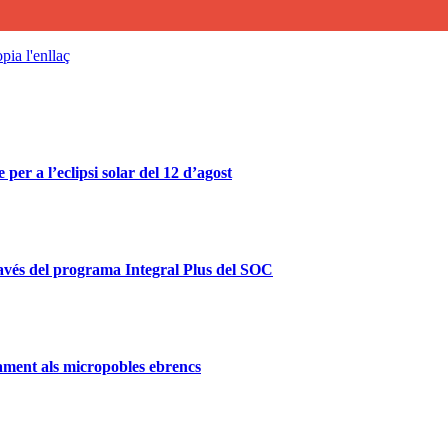
pia l'enllaç
er a l’eclipsi solar del 12 d’agost
ravés del programa Integral Plus del SOC
ament als micropobles ebrencs