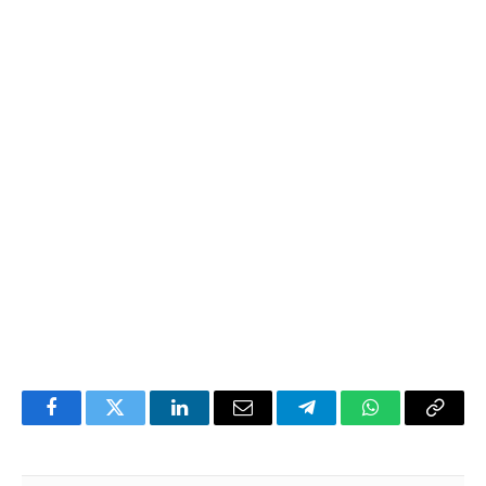
Facebook
Twitter
LinkedIn
Email
Telegram
WhatsApp
Copia
l'enlla