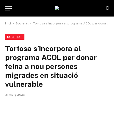
-
-
Inici
Societat
Tortosa s’incorpora al programa ACOL per donar feina a nou persones migrades en situació vulnerable
SOCIETAT
Tortosa s’incorpora al
programa ACOL per donar
feina a nou persones
migrades en situació
vulnerable
31 març 2026