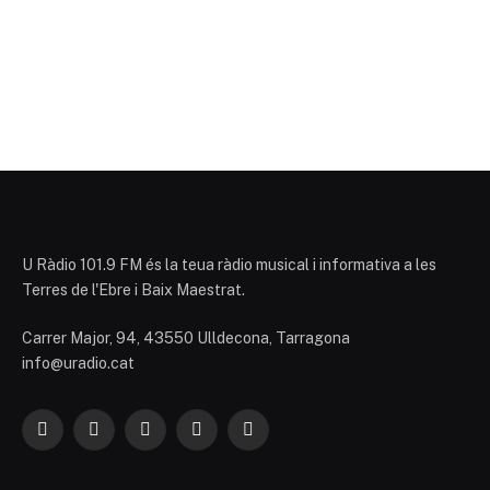
U Ràdio 101.9 FM és la teua ràdio musical i informativa a les
Terres de l'Ebre i Baix Maestrat.
Carrer Major, 94, 43550 Ulldecona, Tarragona
info@uradio.cat
Facebook
X
Instagram
YouTube
TikTok
(Twitter)