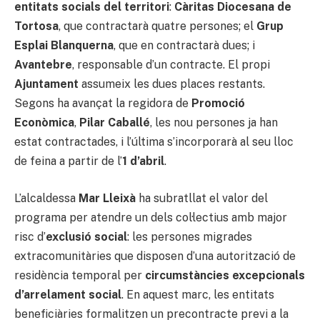
entitats socials del territori
:
Càritas Diocesana de
Tortosa
, que contractarà quatre persones; el
Grup
Esplai Blanquerna
, que en contractarà dues; i
Avantebre
, responsable d’un contracte. El propi
Ajuntament
assumeix les dues places restants.
Segons ha avançat la regidora de
Promoció
Econòmica
,
Pilar Caballé
, les nou persones ja han
estat contractades, i l’última s’incorporarà al seu lloc
de feina a partir de l’
1 d’abril
.
L’alcaldessa
Mar Lleixà
ha subratllat el valor del
programa per atendre un dels col·lectius amb major
risc d’
exclusió social
: les persones migrades
extracomunitàries que disposen d’una autorització de
residència temporal per
circumstàncies excepcionals
d’arrelament social
. En aquest marc, les entitats
beneficiàries formalitzen un precontracte previ a la