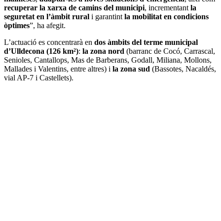
recuperar la xarxa de camins del municipi
, incrementant
la
seguretat en l’àmbit rural
i garantint
la mobilitat en condicions
òptimes
”, ha afegit.
L’actuació es concentrarà en
dos àmbits del terme municipal
d’Ulldecona (126 km²)
:
la zona nord
(barranc de Cocó, Carrascal,
Senioles, Cantallops, Mas de Barberans, Godall, Miliana, Mollons,
Mallades i Valentins, entre altres) i
la zona sud
(Bassotes, Nacaldés,
vial AP-7 i Castellets).