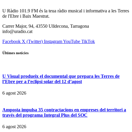
U Ràdio 101.9 FM és la teua ràdio musical i informativa a les Terres
de l'Ebre i Baix Maestrat.
Carrer Major, 94, 43550 Ulldecona, Tarragona
info@uradio.cat
Facebook
X (Twitter)
Instagram
YouTube
TikTok
Últimes notícies
U Visual produeix el documental que prepara les Terres de
l’Ebre per a l’eclipsi solar del 12 d’agost
6 agost 2026
Amposta impulsa 35 contractacions en empreses del territori a
través del programa Integral Plus del SOC
6 agost 2026