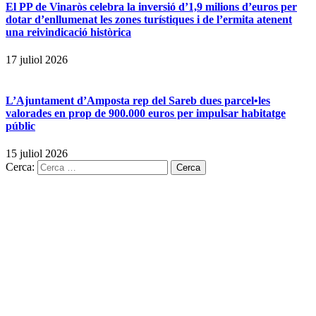
El PP de Vinaròs celebra la inversió d’1,9 milions d’euros per
dotar d’enllumenat les zones turístiques i de l’ermita atenent
una reivindicació històrica
17 juliol 2026
L’Ajuntament d’Amposta rep del Sareb dues parcel•les
valorades en prop de 900.000 euros per impulsar habitatge
públic
15 juliol 2026
Cerca: