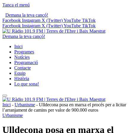
Tanca el menú
Demana la teva cançó!
Facebook
Instagram
X (Twitter)
YouTube
TikTok
Facebook
Instagram
X (Twitter)
YouTube
TikTok
Demana la teva cançó!
Inici
Programes
Notícies
Programació
Contacte
Equip
Història
Lo que sona!
Inici
-
Urbanisme
-
Ulldecona posa en marxa el procés per a licitar
l’arranjament de camins per valor de 900.000 euros
Urbanisme
Ulldecona posa en marxa el