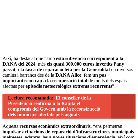
Així, ha destacat que “amb
esta subvenció corresponent a la
DANA del 2024
, més
els quasi 300.000 euros invertits l’any
passat
, i
la tasca de reparació feta per la Generalitat
en diversos
camins i barrancs des de la
DANA Alice
, fem
un pas
importantíssim cap a la recuperació total
de molts dels espais
afectats per
episodis meteorològics extrems recurrents
”.
Lectura recomanada:
El conseller de la
Presidència reafirma a la Ràpita el
compromís del Govern amb la reconstrucció
dels municipis afectats pels aiguats
Aquests
recursos econòmics extraordinaris
, “ens permetran
impulsar actuacions de reparació d’infraestructures municipals
malmeses
,
adaptar-les a noves situacions d’emergència
, així com