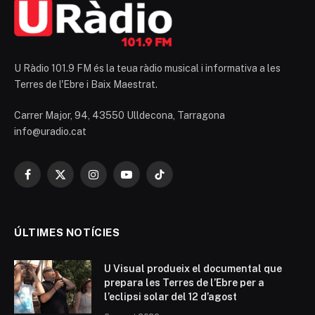
U Ràdio 101.9 FM és la teua ràdio musical i informativa a les
Terres de l'Ebre i Baix Maestrat.
Carrer Major, 94, 43550 Ulldecona, Tarragona
info@uradio.cat
Facebook
X
Instagram
YouTube
TikTok
(Twitter)
ÚLTIMES NOTÍCIES
U Visual produeix el documental que
prepara les Terres de l’Ebre per a
l’eclipsi solar del 12 d’agost