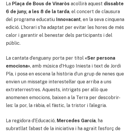
La
Plaça de Bous de Vinaròs
acollirà aquest
dissabte
6 de juny, a les 8 de la tarda
, el concert de clausura
del programa educatiu
Innovacant
, en la seva cinquena
edició. L’horari s’ha adaptat per evitar les hores de més
calor i garantir el benestar dels participants i del
públic.
La cantata d’enguany porta per títol
«Ser persona
emociona»
, amb música d’Hugo Iniesta i text de Jordi
Pla, i posa en escena la història d’un grup de nenes que
envien un missatge interestel·lar que arriba a uns
extraterrestres. Aquests, intrigats per allò que
anomenen emocions, baixen a la Terra per descobrir-
les: la por, la ràbia, el fàstic, la tristor i l’alegria.
La regidora d’Educació,
Mercedes García
, ha
subratllat l’abast de la iniciativa i ha agraït l’esforç de