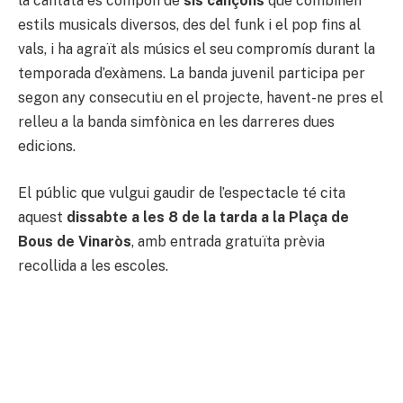
la cantata es compon de
sis cançons
que combinen
estils musicals diversos, des del funk i el pop fins al
vals, i ha agraït als músics el seu compromís durant la
temporada d’exàmens. La banda juvenil participa per
segon any consecutiu en el projecte, havent-ne pres el
relleu a la banda simfònica en les darreres dues
edicions.
El públic que vulgui gaudir de l’espectacle té cita
aquest
dissabte a les 8 de la tarda a la Plaça de
Bous de Vinaròs
, amb entrada gratuïta prèvia
recollida a les escoles.