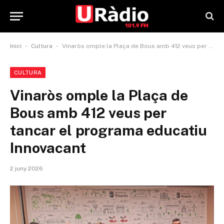
-
-
Inici
Cultura
Vinaròs omple la Plaça de Bous amb 412 veus per tancar el programa educatiu Innovacant
CULTURA
Vinaròs omple la Plaça de
Bous amb 412 veus per
tancar el programa educatiu
Innovacant
2 juny 2026