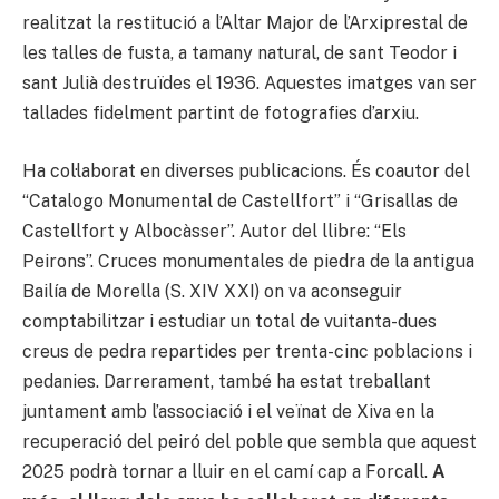
realitzat la restitució a l’Altar Major de l’Arxiprestal de
les talles de fusta, a tamany natural, de sant Teodor i
sant Julià destruïdes el 1936. Aquestes imatges van ser
tallades fidelment partint de fotografies d’arxiu.
Ha col·laborat en diverses publicacions. És coautor del
“Catalogo Monumental de Castellfort” i “Grisallas de
Castellfort y Albocàsser”. Autor del llibre: “Els
Peirons”. Cruces monumentales de piedra de la antigua
Bailía de Morella (S. XIV XXI) on va aconseguir
comptabilitzar i estudiar un total de vuitanta-dues
creus de pedra repartides per trenta-cinc poblacions i
pedanies. Darrerament, també ha estat treballant
juntament amb l’associació i el veïnat de Xiva en la
recuperació del peiró del poble que sembla que aquest
2025 podrà tornar a lluir en el camí cap a Forcall.
A