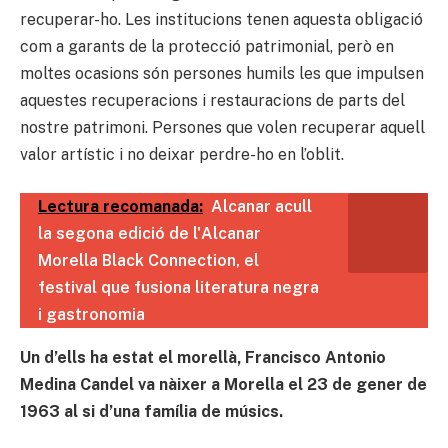
recuperar-ho. Les institucions tenen aquesta obligació
com a garants de la protecció patrimonial, però en
moltes ocasions són persones humils les que impulsen
aquestes recuperacions i restauracions de parts del
nostre patrimoni. Persones que volen recuperar aquell
valor artístic i no deixar perdre-ho en l’oblit.
Lectura recomanada:
Alcanar acull
la segona edició de l'Alcanar
Morella Black Connection, el
festival que fusiona literatura negra
i gastronomia
Un d’ells ha estat el morellà, Francisco Antonio
Medina Candel va nàixer a Morella el 23 de gener de
1963 al si d’una família de músics.