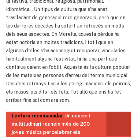
la festiva, tradicional, religiosa, patrimonial,
idiomàtica… Un tipus de cultura que s’ha anat
traslladant de generació rere generació, però que en
les darreres dècades ha sofert un retrocés en molts
dels seus aspectes. En Morella, aquesta pèrdua ha
estat notòria en moltes tradicions, i tot i que en
algunes d’elles s’ha aconseguit recuperar, vinculades
habitualment alguna festivitat, hi ha una part que
continua caient en l’oblit. Aquesta és la cultura popular
de les mateixes persones d’arreu del terme municipal.
Des dels refranys fins a les peregrinacions, els peirons,
els masos, els dits i els fets. Tot allò que ens ha fet
arribar fins ací com ara som.
Lectura recomanada:
Un concert
multitudinari reuneix més de 200
joves músics percelebrar els