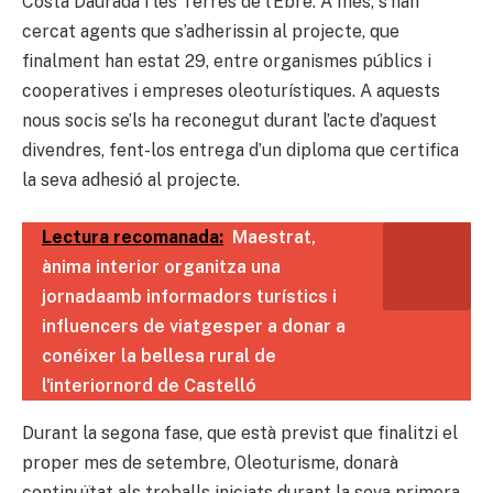
Costa Daurada i les Terres de l’Ebre. A més, s’han
cercat agents que s’adherissin al projecte, que
finalment han estat 29, entre organismes públics i
cooperatives i empreses oleoturístiques. A aquests
nous socis se’ls ha reconegut durant l’acte d’aquest
divendres, fent-los entrega d’un diploma que certifica
la seva adhesió al projecte.
Lectura recomanada:
Maestrat,
ànima interior organitza una
jornadaamb informadors turístics i
influencers de viatgesper a donar a
conéixer la bellesa rural de
l'interiornord de Castelló
Durant la segona fase, que està previst que finalitzi el
proper mes de setembre, Oleoturisme, donarà
continuïtat als treballs iniciats durant la seva primera