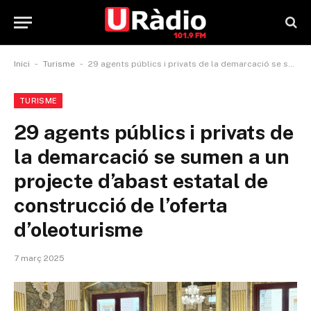
-
-
Inici
Turisme
29 agents públics i privats de la demarcació se sumen a un projecte d’abast estatal de construcció de l’oferta d’oleoturisme
TURISME
29 agents públics i privats de
la demarcació se sumen a un
projecte d’abast estatal de
construcció de l’oferta
d’oleoturisme
7 març 2025