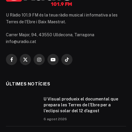
U Ràdio 101.9 FM és la teua ràdio musical i informativa a les
Terres de l'Ebre i Baix Maestrat.
Carrer Major, 94, 43550 Ulldecona, Tarragona
info@uradio.cat
Facebook
X
Instagram
YouTube
TikTok
(Twitter)
ÚLTIMES NOTÍCIES
U Visual produeix el documental que
prepara les Terres de l’Ebre per a
l’eclipsi solar del 12 d’agost
6 agost 2026