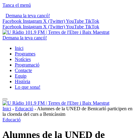
Tanca el menú
Demana la teva cançó!
Facebook
Instagram
X (Twitter)
YouTube
TikTok
Facebook
Instagram
X (Twitter)
YouTube
TikTok
Demana la teva cançó!
Inici
Programes
Notícies
Programació
Contacte
Equip
Història
Lo que sona!
Inici
-
Educació
-
Alumnes de la UNED de Benicarló participen en
la cloenda del curs a Benicàssim
Educació
Alumnes de la UNED de