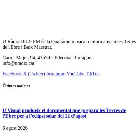
U Ràdio 101.9 FM és la teua ràdio musical i informativa a les Terres
de l'Ebre i Baix Maestrat.
Carrer Major, 94, 43550 Ulldecona, Tarragona
info@uradio.cat
Facebook
X (Twitter)
Instagram
YouTube
TikTok
Últimes notícies
U Visual produeix el documental que prepara les Terres de
l’Ebre per a l’eclipsi solar del 12 d’agost
6 agost 2026