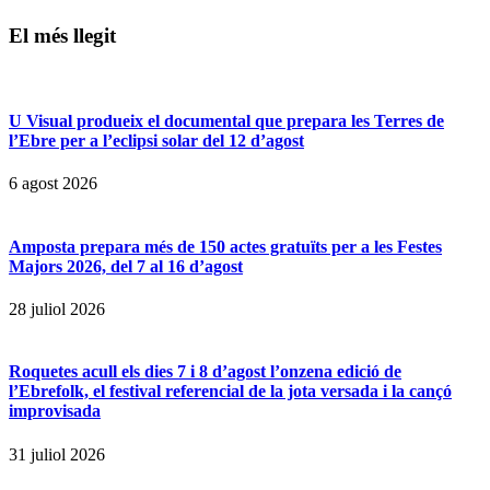
El més llegit
U Visual produeix el documental que prepara les Terres de
l’Ebre per a l’eclipsi solar del 12 d’agost
6 agost 2026
Amposta prepara més de 150 actes gratuïts per a les Festes
Majors 2026, del 7 al 16 d’agost
28 juliol 2026
Roquetes acull els dies 7 i 8 d’agost l’onzena edició de
l’Ebrefolk, el festival referencial de la jota versada i la cançó
improvisada
31 juliol 2026