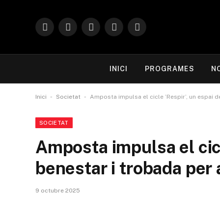
Facebook
Instagram
X
YouTube
TikTok
(Twitter)
INICI
PROGRAMES
N
-
-
Inici
Societat
Amposta impulsa el cicle ’Respir’, un espai 
SOCIETAT
Amposta impulsa el cicl
benestar i trobada per
9 octubre 2025