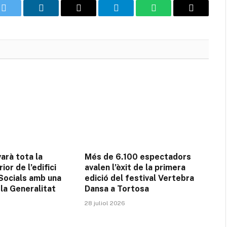
k
Twitter
LinkedIn
Email
Telegram
WhatsApp
Copia
l'enllaç
arà tota la
Més de 6.100 espectadors
ior de l’edifici
avalen l’èxit de la primera
 Socials amb una
edició del festival Vertebra
la Generalitat
Dansa a Tortosa
28 juliol 2026