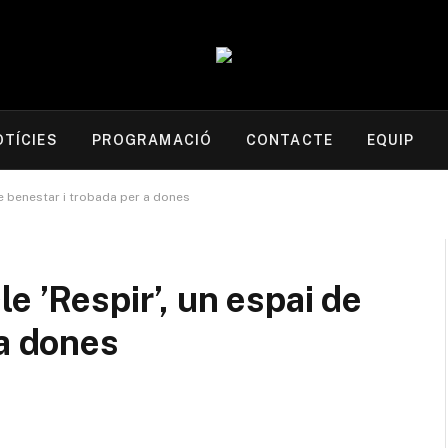
OTÍCIES
PROGRAMACIÓ
CONTACTE
EQUIP
de benestar i trobada per a dones
e ’Respir’, un espai de
 a dones