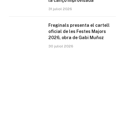
la cançó improvisada
31 juliol 2026
Freginals presenta el cartell
oficial de les Festes Majors
2026, obra de Gabi Muñoz
30 juliol 2026