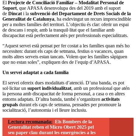
El
Projecte de Conciliació Familiar – Modalitat Personal de
Suport
, que APASA desenvolupa des del 2019 amb el suport
de
Dincat
i la
subvenció del Departament de Drets Socials de la
Generalitat de Catalunya
, ha esdevingut un recurs imprescindible
per a moltes famílies del territori. L’objectiu és clar: oferir un espai
de descans i respir, amb la tranquil·litat que el familiar amb
discapacitat està perfectament atès per professionals especialitzats.
“Aquest servei està pensat per fer costat a les famílies quan més ho
necessiten: durant els caps de setmana, festius o vacances, quan
molts altres serveis estan tancats. Volem que les famílies sàpiguen
que no estan soles”, expliquen des de l’equip d’APASA.
Un servei adaptat a cada família
El servei ofereix dues modalitats d’atenció. D’una banda, es pot
sol·licitar un
suport individualitzat
, amb un professional que atén
la persona amb discapacitat de forma personal, a casa o en altres
entorns adaptats. D’altra banda, també s’organitzen
activitats
grupals
durant els caps de setmana, pensades per promoure la
socialització, l’autonomia i el lleure inclusiu.
Lectura recomanada:
Els Bombers de la
Generalitat reben el Micro Obert 2025 pel
seu paper clau durant les emergències a les