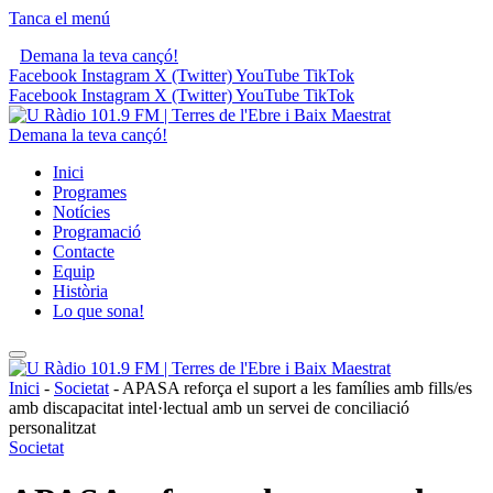
Tanca el menú
Demana la teva cançó!
Facebook
Instagram
X (Twitter)
YouTube
TikTok
Facebook
Instagram
X (Twitter)
YouTube
TikTok
Demana la teva cançó!
Inici
Programes
Notícies
Programació
Contacte
Equip
Història
Lo que sona!
Inici
-
Societat
-
APASA reforça el suport a les famílies amb fills/es
amb discapacitat intel·lectual amb un servei de conciliació
personalitzat
Societat