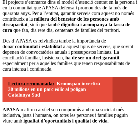
El projecte s’emmarca dins el model d’atenció centrat en la persona i
en la comunitat que APASA defensa i promou des de fa més de
quaranta anys. Per a l’entitat, garantir serveis com aquest no només
contribueix a la
millora del benestar de les persones amb
discapacitat
, sinó que també
dignifica i acompanya la tasca de
cura
que fan, dia rere dia, centenars de famílies del territori.
Des d’APASA es reivindica també la importància de
donar
continuïtat i estabilitat
a aquest tipus de serveis, que sovint
depenen de convocatòries anuals i pressupostos limitats. La
conciliació familiar, insisteixen,
ha de ser un dret garantit
,
especialment per a aquelles famílies que tenen responsabilitats de
cura intensa i continuada.
Lectura recomanada:
Kronospan invertirà
30 milions en un parc eòlic al polígon
Catalunya Sud
APASA
reafirma així el seu compromís amb una societat més
inclusiva, justa i humana, on totes les persones i famílies puguin
viure amb
igualtat d’oportunitats i qualitat de vida
.