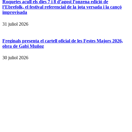
Roquetes acull els dies 7 i 8 d’agost l’onzena edició de
l’Ebrefolk, el festival referencial de la jota versada i la cançó
improvisada
31 juliol 2026
Freginals presenta el cartell oficial de les Festes Majors 2026,
obra de Gabi Muñoz
30 juliol 2026