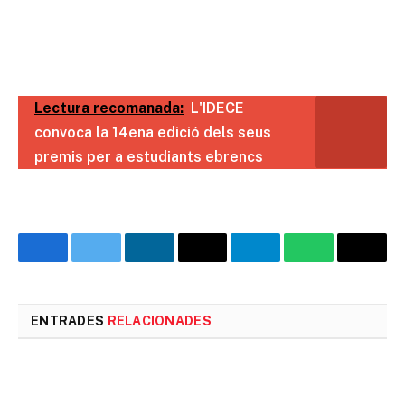
Lectura recomanada:
L'IDECE
convoca la 14ena edició dels seus
premis per a estudiants ebrencs
Facebook
Twitter
LinkedIn
Email
Telegram
WhatsApp
Copia
l'enll
ENTRADES
RELACIONADES