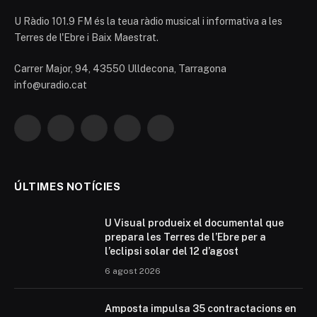
U Ràdio 101.9 FM és la teua ràdio musical i informativa a les
Terres de l'Ebre i Baix Maestrat.
Carrer Major, 94, 43550 Ulldecona, Tarragona
info@uradio.cat
Facebook
X
Instagram
YouTube
TikTok
(Twitter)
ÚLTIMES NOTÍCIES
U Visual produeix el documental que
prepara les Terres de l’Ebre per a
l’eclipsi solar del 12 d’agost
6 agost 2026
Amposta impulsa 35 contractacions en