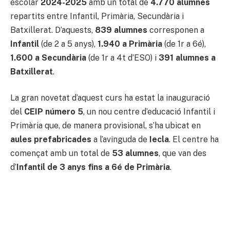
escolar
2024-2025
amb un total de
4.770 alumnes
repartits entre Infantil, Primària, Secundària i
Batxillerat. D’aquests,
839 alumnes
corresponen a
Infantil
(de 2 a 5 anys),
1.940 a Primària
(de 1r a 6é),
1.600 a Secundària
(de 1r a 4t d’ESO) i
391 alumnes a
Batxillerat
.
La gran novetat d’aquest curs ha estat la inauguració
del
CEIP número 5
, un nou centre d’educació Infantil i
Primària que, de manera provisional, s’ha ubicat en
aules prefabricades
a l’avinguda de
Iecla
. El centre ha
començat amb un total de
53 alumnes
, que van des
d’
Infantil de 3 anys fins a 6é de Primària
.