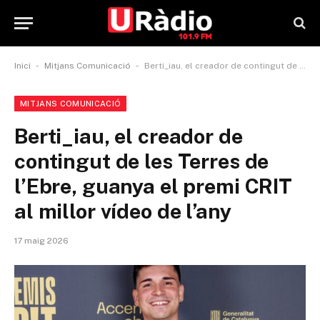
-
-
Inici
Mitjans Comunicació
Berti_iau, el creador de contingut de les Terres de l’Ebre, guanya el premi CRIT al millor vídeo de l’any
MITJANS COMUNICACIÓ
Berti_iau, el creador de
contingut de les Terres de
l’Ebre, guanya el premi CRIT
al millor vídeo de l’any
17 maig 2026