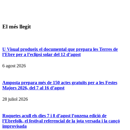
El més llegit
U Visual produeix el documental que prepara les Terres de
l’Ebre per a l’eclipsi solar del 12 d’agost
6 agost 2026
Amposta prepara més de 150 actes gratuïts per a les Festes
Majors 2026, del 7 al 16 d’agost
28 juliol 2026
Roquetes acull els dies 7 i 8 d’agost l’onzena edició de
l’Ebrefolk, el festival referencial de la jota versada i la cançó
improvisada