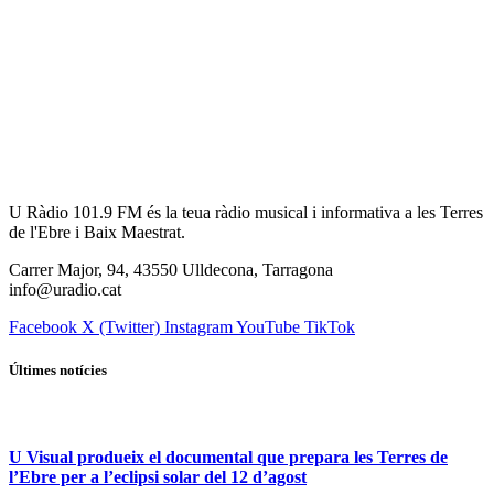
U Ràdio 101.9 FM és la teua ràdio musical i informativa a les Terres
de l'Ebre i Baix Maestrat.
Carrer Major, 94, 43550 Ulldecona, Tarragona
info@uradio.cat
Facebook
X (Twitter)
Instagram
YouTube
TikTok
Últimes notícies
U Visual produeix el documental que prepara les Terres de
l’Ebre per a l’eclipsi solar del 12 d’agost