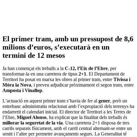
El primer tram, amb un pressupost de 8,6
milions d’euros, s’executarà en un
termini de 12 mesos
Ja han començat els treballs a la
C-12, l’Eix de l’Ebre
, per
transformar-la en una carretera de tipus
2+1
. El Departament de
Territori ha posat en marxa les obres al primer tram, entre
Tivissa i
Móra la Nova
, i preveu adjudicar pròximament el segon tram, entre
Amposta i Vinallop
.
L’actuació en aquest primer tram s’havia de fer al
gener
, però un
entrebanc administratiu relacionat amb l’expropiació dels terrenys ha
endarrerit el calendari inicial. El director de Territori a les Terres de
l’Ebre,
Miguel Alonso
, ha explicat que la finalitat dels treballs és
millorar la seguretat de la via
. Una carretera 2+1 disposa de tres
carrils separats físicament, amb el carril central alternant-se entre un
sentit i l’altre per permetre avançaments segurs. La Generalitat té