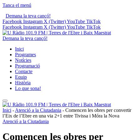
Tanca el menú
Demana la teva cançó!
Facebook
Instagram
X (Twitter)
YouTube
TikTok
Facebook
Instagram
X (Twitter)
YouTube
TikTok
Demana la teva cançó!
Inici
Programes
Notícies
Programació
Contacte
Equip
Història
Lo que sona!
Inici
-
Atenció a la Ciutadania
-
Comencen les obres per convertir
l’Eix de l’Ebre en una via 2+1 entre Tivissa i Móra la Nova
Atenció a la Ciutadania
Comencen les obres per