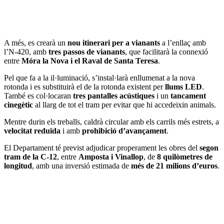
A més, es crearà un
nou itinerari per a vianants
a l’enllaç amb
l’N-420, amb
tres passos de vianants
, que facilitarà la connexió
entre
Móra la Nova i el Raval de Santa Teresa
.
Pel que fa a la il·luminació, s’instal·larà enllumenat a la nova
rotonda i es substituirà el de la rotonda existent per
llums LED
.
També es col·locaran
tres pantalles acústiques
i un
tancament
cinegètic
al llarg de tot el tram per evitar que hi accedeixin animals.
Mentre durin els treballs, caldrà circular amb els carrils més estrets, a
velocitat reduïda
i amb
prohibició d’avançament
.
El Departament té previst adjudicar properament les obres del
segon
tram de la C-12
, entre
Amposta i Vinallop
, de
8 quilòmetres de
longitud
, amb una inversió estimada de
més de 21 milions d’euros
.