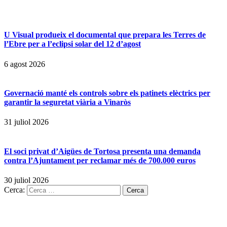
U Visual produeix el documental que prepara les Terres de
l’Ebre per a l’eclipsi solar del 12 d’agost
6 agost 2026
Governació manté els controls sobre els patinets elèctrics per
garantir la seguretat viària a Vinaròs
31 juliol 2026
El soci privat d’Aigües de Tortosa presenta una demanda
contra l’Ajuntament per reclamar més de 700.000 euros
30 juliol 2026
Cerca: