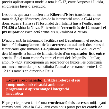
previst aplicar aquest model a tota la C-12, entre Amposta i Lleida,
en diverses fases d’execució.
Les obres que ara s’inicien a la
Ribera d’Ebre
transformaran un
tram de
3,3 quilòmetres
, des de la intersecció amb la
C-44
(que
dona accés a Tivissa i l’Hospitalet de l’Infant) fins a l’enllaç amb
l’
N-420
a Móra la Nova. El
termini d’execució és de 12 mesos
i el
pressupost
de l’actuació arriba als
8,6 milions d’euros
.
D’acord amb la informació facilitada pel Departament, el projecte
inclourà l’
eixamplament de la carretera actual
, amb dos trams de
tercer carril que sumaran
1,4 quilòmetres
entre la C-44 i el camí
dels Magrells, a banda de la instal·lació d’un
separador físic entre
sentits
. En el tram comprès entre el camí dels Magrells i l’enllaç
amb l’N-420, s’incorporarà un separador de fluxos i es construirà
una
nova rotonda
que substituirà l’actual encreuament entre la C-
12 i els ramals en direcció a Reus.
Lectura recomanada:
L'Aldea reforça el seu
compromís amb el català amb nous
programes d'aprenentatge i integració
lingüística
El projecte preveu també una
reordenació dels accessos
mitjançant
camins paral·lels a la C-12, així com nous punts per fer
canvis de