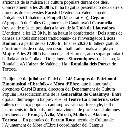
aficionats de la música i la cultura populars durant dos dies.
Concretament, a les
20.00 h
, hi ha hagut la presentació dels darrers
números de les revistes
Faristol
(Federació Valenciana de
Dolçainers i Tabaleters),
Empelt
(Maestrat Viu),
Gegants
(Agrupació de Colles Geganteres de Catalunya) i
Caramella
(revista de música popular) a la seu de la
Unió de Llauradors
.
L’endemà, a les
12.30 h
, hi ha hagut la conferència «Dels grups de
danses als nous sonadors tradicionals» de l’investigador
Lucas
Ramon
, i a partir de les
17.00 h
i fins les
20.30 h
, tallers gratuïts
d’instruments de corda, percussió i ball tradicionals a la
plaça
Major
. A les
21.00 h
ha començat el «bureo», amb sopar popular i
ballada amb la Colla de Dolçainers «
Sincròniques
» de la Jana, la
Rondalla «
A l’aire
» de València i la «
Rondalla dels Ports
» de
Tortosa.
El dijous
9 de juliol
serà l’inici del
14é Campus de Patrimoni
Etnomusical «Ebrefolk»
a
Móra d’Ebre
, que inaugurarà el
divendres
Carol Duran
, directora del Departament de Cultura
Popular i Associacionisme de la
Generalitat de Catalunya
. Entre
dijous i diumenge hi ha previstos, al
Teatre La Llanterna
,
setze
tallers
de cançó popular, cant improvisat i rap free style, ball i
instruments tradicionals, amb una vintena de professors i alumnes
provinents de
França, Àvila, Múrcia, Mallorca, Alacant,
Tortosa
… En paraules de
Ferran Roca
, tècnic de Cultura de
l’Ajuntament de Móra d’Ebre i coordinador del Campus,