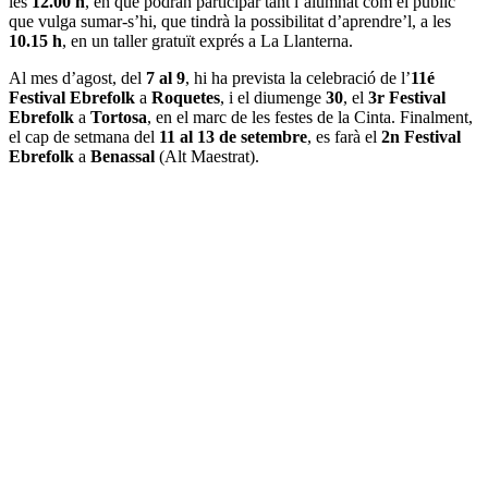
les
12.00 h
, en què podran participar tant l’alumnat com el públic
que vulga sumar-s’hi, que tindrà la possibilitat d’aprendre’l, a les
10.15 h
, en un taller gratuït exprés a La Llanterna.
Al mes d’agost, del
7 al 9
, hi ha prevista la celebració de l’
11é
Festival Ebrefolk
a
Roquetes
, i el diumenge
30
, el
3r Festival
Ebrefolk
a
Tortosa
, en el marc de les festes de la Cinta. Finalment,
el cap de setmana del
11 al 13 de setembre
, es farà el
2n Festival
Ebrefolk
a
Benassal
(Alt Maestrat).