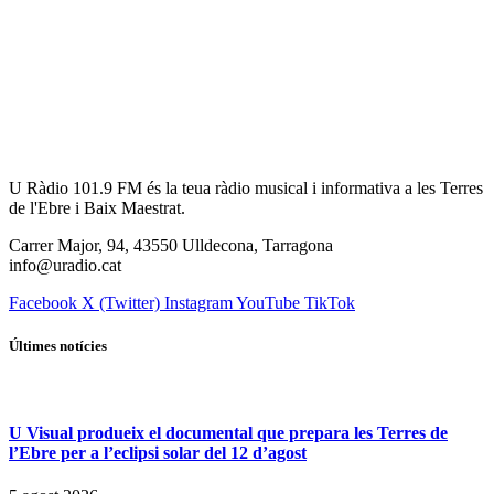
U Ràdio 101.9 FM és la teua ràdio musical i informativa a les Terres
de l'Ebre i Baix Maestrat.
Carrer Major, 94, 43550 Ulldecona, Tarragona
info@uradio.cat
Facebook
X (Twitter)
Instagram
YouTube
TikTok
Últimes notícies
U Visual produeix el documental que prepara les Terres de
l’Ebre per a l’eclipsi solar del 12 d’agost