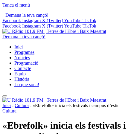
Tanca el menú
Demana la teva cançó!
Facebook
Instagram
X (Twitter)
YouTube
TikTok
Facebook
Instagram
X (Twitter)
YouTube
TikTok
Demana la teva cançó!
Inici
Programes
Notícies
Programació
Contacte
Equip
Història
Lo que sona!
Inici
-
Cultura
-
«Ebrefolk» inicia els festivals i campus d’estiu
Cultura
«Ebrefolk» inicia els festivals i