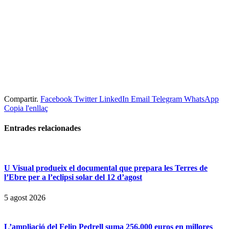
Compartir.
Facebook
Twitter
LinkedIn
Email
Telegram
WhatsApp
Copia l'enllaç
Entrades
relacionades
U Visual produeix el documental que prepara les Terres de
l’Ebre per a l’eclipsi solar del 12 d’agost
5 agost 2026
L’ampliació del Felip Pedrell suma 256.000 euros en millores