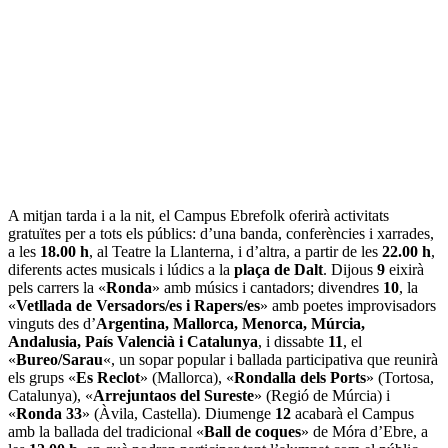
A mitjan tarda i a la nit, el Campus Ebrefolk oferirà activitats
gratuïtes per a tots els públics: d’una banda, conferències i xarrades,
a les
18.00 h
, al Teatre la Llanterna, i d’altra, a partir de les
22.00 h
,
diferents actes musicals i lúdics a la
plaça de Dalt
. Dijous
9
eixirà
pels carrers la «
Ronda
» amb músics i cantadors; divendres
10
, la
«
Vetllada de Versadors/es i Rapers/es
» amb poetes improvisadors
vinguts des d’
Argentina, Mallorca, Menorca, Múrcia,
Andalusia, País Valencià i Catalunya
, i dissabte
11
, el
«
Bureo/Sarau
«, un sopar popular i ballada participativa que reunirà
els grups «
Es Reclot
» (Mallorca), «
Rondalla dels Ports
» (Tortosa,
Catalunya), «
Arrejuntaos del Sureste
» (Regió de Múrcia) i
«
Ronda 33
» (Àvila, Castella). Diumenge
12
acabarà el Campus
amb la ballada del tradicional «
Ball de coques
» de Móra d’Ebre, a