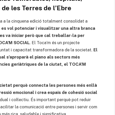
s de les Terres de l’Ebre
a a la cinquena edició totalment consolidat a
,
es vol potenciar i visualitzar una altra branca
es va iniciar però que cal treballar-la per
 TOCA’M SOCIAL
. El Toca’m és un projecte
luntat i capacitat transformadora de la societat.
El
qual s’aproparà el piano als sectors més
ncies geriàtriques de la ciutat, el TOCA’M
cietat perquè connecta les persones més enllà
ressió emocional i crea espais de cohesió social
dual i col·lectiu. És important perquè pot reduir
facilitar la comunicació entre persones i servir com
a més rica, saludable i significativa.