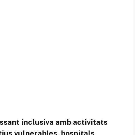
essant inclusiva amb activitats
ius vulnerables, hospitals,