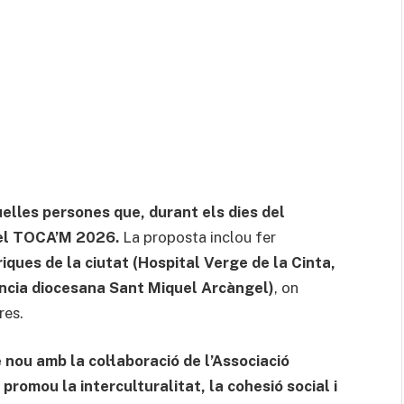
elles persones que, durant els dies del
 del TOCA’M 2026.
La proposta inclou fer
riques de la ciutat (Hospital Verge de la Cinta,
dència diocesana Sant Miquel Arcàngel)
, on
res.
nou amb la col·laboració de l’Associació
promou la interculturalitat, la cohesió social i