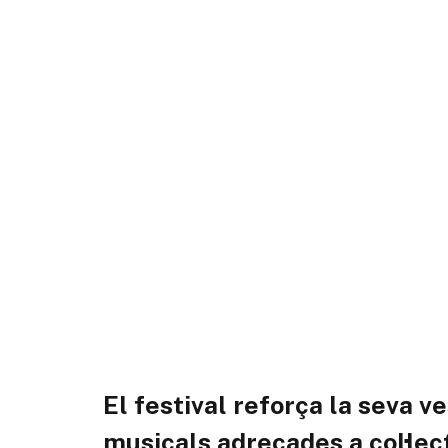
El festival reforça la seva v
musicals adreçades a col·lect