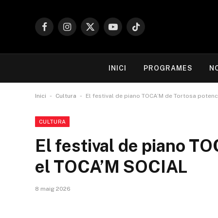
Facebook
Instagram
X
YouTube
TikTok
(Twitter)
INICI
PROGRAMES
N
-
-
Inici
Cultura
El festival de piano TOCA’M de Tortosa poten
CULTURA
El festival de piano T
el TOCA’M SOCIAL
8 maig 2026