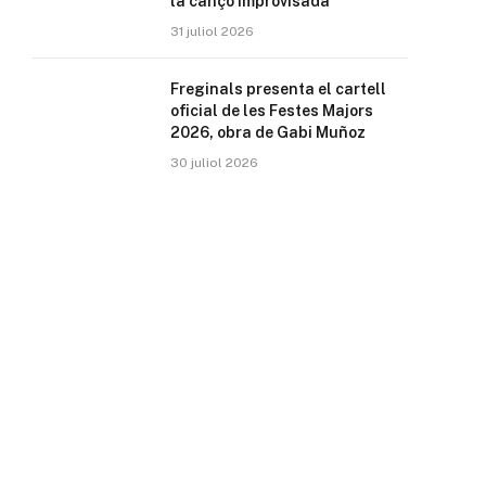
la cançó improvisada
31 juliol 2026
Freginals presenta el cartell
oficial de les Festes Majors
2026, obra de Gabi Muñoz
30 juliol 2026