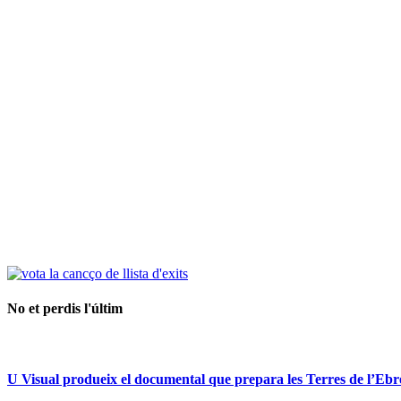
No et perdis l'últim
U Visual produeix el documental que prepara les Terres de l’Ebre p