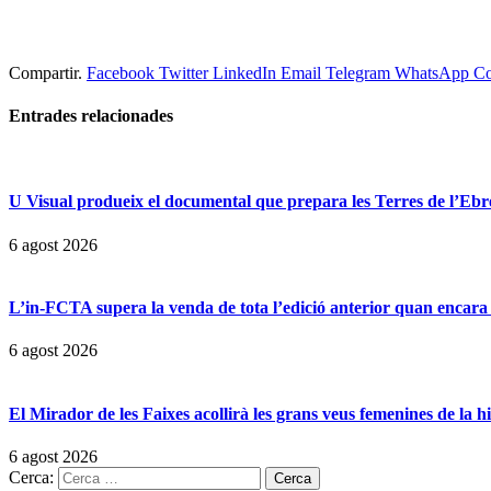
Compartir.
Facebook
Twitter
LinkedIn
Email
Telegram
WhatsApp
Co
Entrades
relacionades
U Visual produeix el documental que prepara les Terres de l’Ebre p
6 agost 2026
L’in-FCTA supera la venda de tota l’edició anterior quan encara 
6 agost 2026
El Mirador de les Faixes acollirà les grans veus femenines de la h
6 agost 2026
Cerca: