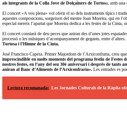
als integrants de la Colla Jove de Dolçainers de Tortos
a, amb una 
El concert «A veu plena» vol oferir el so dels instruments típics i tra
aquestes composicions, sorgeixen del mestre Joan Moreira, qui en l’obr
especial mereix l’apartat que Moreira dedica a les festes de la Cinta, o
El concert constarà de deu peces que aniran des d’unes jotes espaiades 
processó o les músiques d’acompanyament de gegants, entre d’altres.
Tortosa i l’Himne de la Cinta.
José Francisco Capera. Primer Majordom de l’Arxiconfraria, creu que e
imprescindible en molts moments del programa festiu de Festes de l
nostres festes, en l’any del seu 30è aniversari i després de tants a
aniran al Banc d’Aliments de l’Arxiconfraria».
Les entrades es pod
Lectura recomanada:
Les Jornades Culturals de la Ràpita ofe