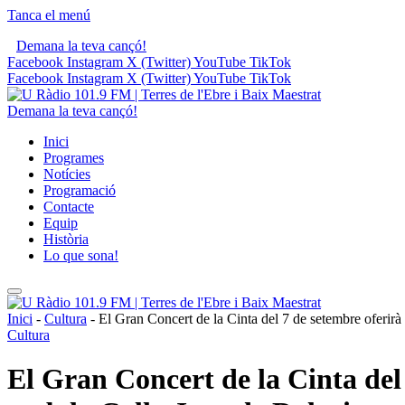
Tanca el menú
Demana la teva cançó!
Facebook
Instagram
X (Twitter)
YouTube
TikTok
Facebook
Instagram
X (Twitter)
YouTube
TikTok
Demana la teva cançó!
Inici
Programes
Notícies
Programació
Contacte
Equip
Història
Lo que sona!
Inici
-
Cultura
-
El Gran Concert de la Cinta del 7 de setembre oferirà 
Cultura
El Gran Concert de la Cinta del 