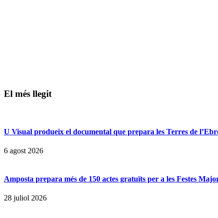
El més llegit
U Visual produeix el documental que prepara les Terres de l’Ebre p
6 agost 2026
Amposta prepara més de 150 actes gratuïts per a les Festes Majors
28 juliol 2026