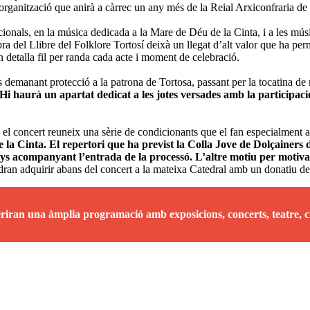
organització que anirà a càrrec un any més de la Reial Arxiconfraria de 
dicionals, en la música dedicada a la Mare de Déu de la Cinta, i a les m
a del Llibre del Folklore Tortosí deixà un llegat d’alt valor que ha pe
n detalla fil per randa cada acte i moment de celebració.
demanant protecció a la patrona de Tortosa, passant per la tocatina de re
Hi haurà un apartat dedicat a les jotes versades amb la participac
l concert reuneix una sèrie de condicionants que el fan especialment a
a Cinta. El repertori que ha previst la Colla Jove de Dolçainers de
nys acompanyant l’entrada de la processó. L’altre motiu per motivar l
ran adquirir abans del concert a la mateixa Catedral amb un donatiu de
riran una àmplia programació amb exposicions, concerts, teatre, c