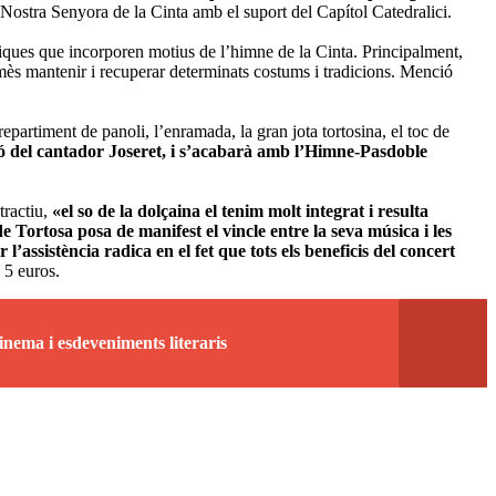
Nostra Senyora de la Cinta amb el suport del Capítol Catedralici.
úsiques que incorporen motius de l’himne de la Cinta. Principalment,
rmès mantenir i recuperar determinats costums i tradicions. Menció
partiment de panoli, l’enramada, la gran jota tortosina, el toc de
ió del cantador Joseret, i s’acabarà amb l’Himne-Pasdoble
tractiu,
«el so de la dolçaina el tenim molt integrat i resulta
 Tortosa posa de manifest el vincle entre la seva música i les
’assistència radica en el fet que tots els beneficis del concert
 5 euros.
inema i esdeveniments literaris