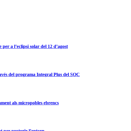
er a l’eclipsi solar del 12 d’agost
ravés del programa Integral Plus del SOC
ament als micropobles ebrencs
t per protegir l’entorn