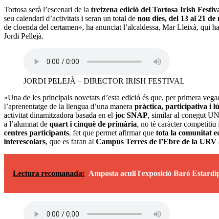
Tortosa serà l’escenari de la
tretzena edició del Tortosa Irish Festiv
seu calendari d’activitats i seran un total de
nou dies, del 13 al 21 de
de cloenda del certamen», ha anunciat l’alcaldessa, Mar Lleixà, qui h
Jordi Pellejà.
JORDI PELEJÀ – DIRECTOR IRISH FESTIVAL
«Una de les principals novetats d’esta edició és que, per primera vega
l’aprenentatge de la llengua d’una manera
pràctica, participativa i l
activitat dinamitzadora basada en el
joc SNAP
, similar al conegut U
a l’alumnat de
quart i cinquè de primària
, no té caràcter competitiu 
centres participants
, fet que permet afirmar que
tota la comunitat 
interescolars
, que es faran al
Campus Terres de l’Ebre de la URV am
Lectura recomanada:
Amposta acull l'exposició Baró Estardi