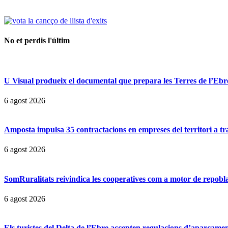
No et perdis l'últim
U Visual produeix el documental que prepara les Terres de l’Ebre p
6 agost 2026
Amposta impulsa 35 contractacions en empreses del territori a t
6 agost 2026
SomRuralitats reivindica les cooperatives com a motor de repobl
6 agost 2026
Els turistes del Delta de l’Ebre accepten regulacions d’aparcamen