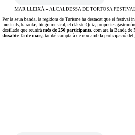
MAR LLEIXÀ – ALCALDESSA DE TORTOSA FESTIVAL
Per la seua banda, la regidora de Turisme ha destacat que el festival i
musicals, karaoke, bingo musical, el clàssic Quiz, propostes gastronòmi
desfilada que reunirà
més de 250 participants
, com ara la Banda de Mú
dissabte 15 de març
, també comptarà de nou amb la participació del 