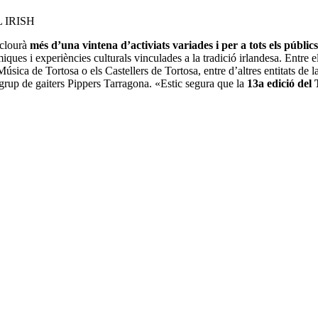
 IRISH
nclourà
més d’una vintena d’activiats variades i per a tots els públics
ques i experiències culturals vinculades a la tradició irlandesa. Entre e
sica de Tortosa o els Castellers de Tortosa, entre d’altres entitats de la c
grup de gaiters Pippers Tarragona. «Estic segura que la
13a edició del 