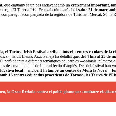
al
, que enguany fa un pas endavant amb un
creixement important, tan
 març
. «El Tortosa Irish Festival culminarà el
dissabte 21 de març amb 
a comparegut acompanyada de la regidora de Turisme i Mercat, Sònia Rup
da, el
Tortosa Irish Festival arriba a tots els centres escolars de la c
údica
«, ha dit Lleixà. Així, Pellejà ha detallat que, del
4 fins al 25 de m
NO però adaptat a diferents temàtiques educatives —animals, números 
i es desenvolupa dins de l’horari lectiu d’anglès. Des del festival han vol
educativa local —incloent-hi també un centre de Móra la Nova— for
b 16 centres educatius procedents de Tortosa, les Terres de l’Eb
pen, la Gran Redada contra el poble gitano per combatre els discur