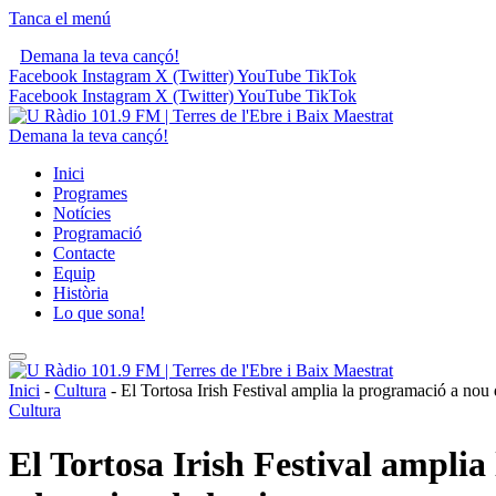
Tanca el menú
Demana la teva cançó!
Facebook
Instagram
X (Twitter)
YouTube
TikTok
Facebook
Instagram
X (Twitter)
YouTube
TikTok
Demana la teva cançó!
Inici
Programes
Notícies
Programació
Contacte
Equip
Història
Lo que sona!
Inici
-
Cultura
-
El Tortosa Irish Festival amplia la programació a nou di
Cultura
El Tortosa Irish Festival amplia 