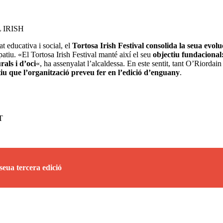
 IRISH
t educativa i social, el
Tortosa Irish Festival consolida la seua evolu
patiu. «El Tortosa Irish Festival manté així el seu
objectiu fundacional:
rals i d’oci
«, ha assenyalat l’alcaldessa. En este sentit, tant O’Riordai
tatiu que l’organització preveu fer en l’edició d’enguany
.
T
 seua tercera edició