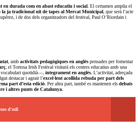
t en durada com en abast educatiu i social
. El certamen amplia el
la ja tradicional nit de tapes al Mercat Municipal
, que serà l’acte
érez, i de dos dels organitzadors del festival, Paul O’Riordain i
iutat
, amb
activitats pedagògiques en anglès
pensades per fomentar
arç
, el Tortosa Irish Festival visitarà els centres educatius amb una
o vocabulari quotidià—,
íntegrament en anglès
. L’activitat, adreçada
gut destacar i agrair l’
excel·lent acollida rebuda per part dels
ma part d’esta edició
. Per altra part, també es mantenen els
debats
re i altres punts de Catalunya
.
sos d'odi