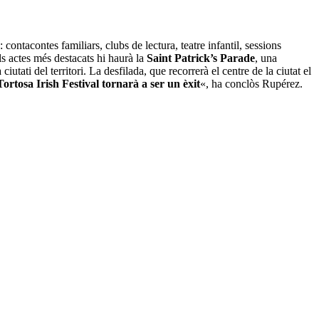
: contacontes familiars, clubs de lectura, teatre infantil, sessions
ls actes més destacats hi haurà la
Saint Patrick’s Parade
, una
iutati del territori. La desfilada, que recorrerà el centre de la ciutat el
Tortosa Irish Festival tornarà a ser un èxit
«, ha conclòs Rupérez.