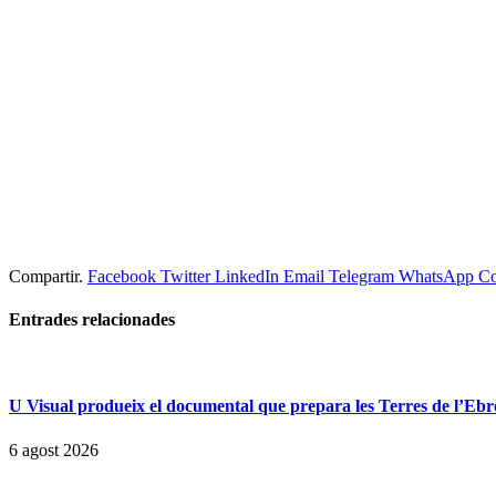
Compartir.
Facebook
Twitter
LinkedIn
Email
Telegram
WhatsApp
Co
Entrades
relacionades
U Visual produeix el documental que prepara les Terres de l’Ebre p
6 agost 2026