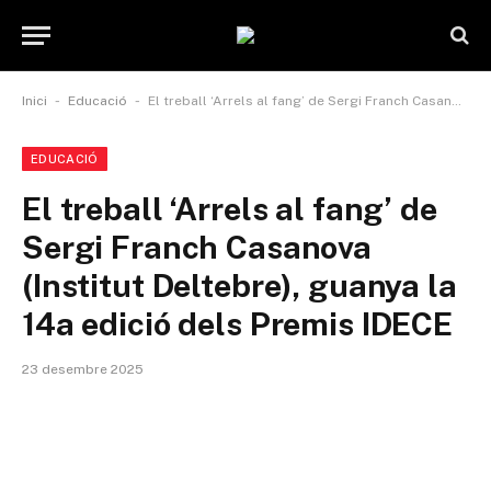
-
-
Inici
Educació
El treball ‘Arrels al fang’ de Sergi Franch Casanova (Institut Deltebre), guanya la 14a edició dels Premis IDECE
EDUCACIÓ
El treball ‘Arrels al fang’ de
Sergi Franch Casanova
(Institut Deltebre), guanya la
14a edició dels Premis IDECE
23 desembre 2025