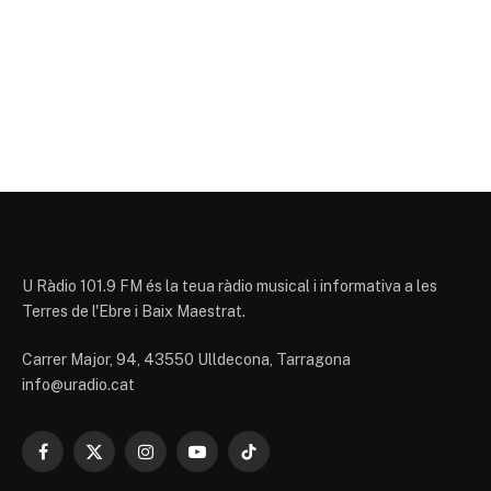
U Ràdio 101.9 FM és la teua ràdio musical i informativa a les
Terres de l'Ebre i Baix Maestrat.
Carrer Major, 94, 43550 Ulldecona, Tarragona
info@uradio.cat
Facebook
X
Instagram
YouTube
TikTok
(Twitter)